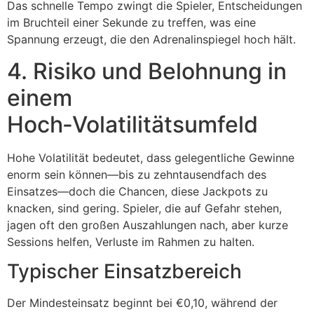
Das schnelle Tempo zwingt die Spieler, Entscheidungen
im Bruchteil einer Sekunde zu treffen, was eine
Spannung erzeugt, die den Adrenalinspiegel hoch hält.
4. Risiko und Belohnung in
einem
Hoch‑Volatilitätsumfeld
Hohe Volatilität bedeutet, dass gelegentliche Gewinne
enorm sein können—bis zu zehntausendfach des
Einsatzes—doch die Chancen, diese Jackpots zu
knacken, sind gering. Spieler, die auf Gefahr stehen,
jagen oft den großen Auszahlungen nach, aber kurze
Sessions helfen, Verluste im Rahmen zu halten.
Typischer Einsatzbereich
Der Mindesteinsatz beginnt bei €0,10, während der