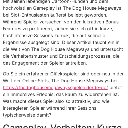
Mit seinen lebendigen Cartoon-Hunden und dem
hochvolatilen Gameplay ist The Dog House Megaways
bei Slot-Enthusiasten äußerst beliebt geworden.
Während Spieler versuchen, von den lukrativen Bonus-
Features zu profitieren, ziehen sie sich oft in kurze,
hochintensive Sessions zurück, die auf schnelle
Ergebnisse ausgelegt sind. Dieser Artikel taucht ein in
die Welt von The Dog House Megaways und untersucht
die Verhaltensmuster und Entscheidungsprozesse, die
das Engagement der Spieler antreiben.
Ob Sie ein erfahrener Glücksspieler sind oder neu in der
Welt der Online-Slots, The Dog House Megaways bei
https://thedoghousemegawaysspielen.de/de-de/
bietet
ein immersives Erlebnis, das kaum zu widerstehen ist.
Was macht dieses Spiel also so attraktiv, und wie
interagieren Spieler während ihrer Sessions
typischerweise damit?
Gameplay-Verhalten: Kurze,