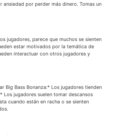
ir ansiedad por perder más dinero. Tomas un
los jugadores, parece que muchos se sienten
pueden estar motivados por la temática de
pueden interactuar con otros jugadores y
ar Big Bass Bonanza:* Los jugadores tienden
s.* Los jugadores suelen tomar descansos
sta cuando están en racha o se sienten
dos.