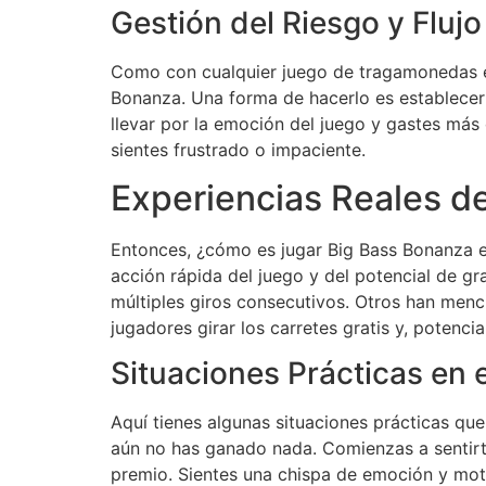
Gestión del Riesgo y Flujo
Como con cualquier juego de tragamonedas en 
Bonanza. Una forma de hacerlo es establecer 
llevar por la emoción del juego y gastes más
sientes frustrado o impaciente.
Experiencias Reales d
Entonces, ¿cómo es jugar Big Bass Bonanza en
acción rápida del juego y del potencial de 
múltiples giros consecutivos. Otros han menci
jugadores girar los carretes gratis y, potenci
Situaciones Prácticas en 
Aquí tienes algunas situaciones prácticas q
aún no has ganado nada. Comienzas a sentirt
premio. Sientes una chispa de emoción y mot