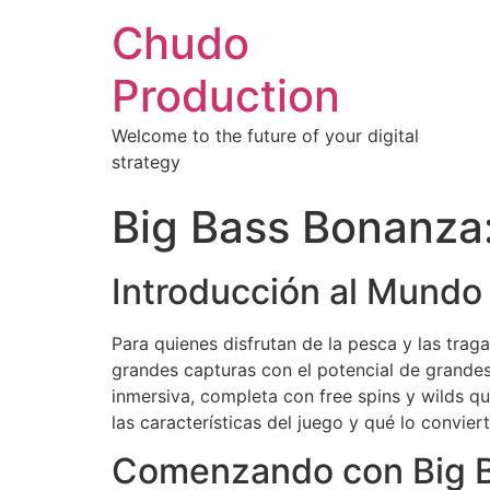
Chudo
Production
Welcome to the future of your digital
strategy
Big Bass Bonanza:
Introducción al Mundo
Para quienes disfrutan de la pesca y las tr
grandes capturas con el potencial de grandes
inmersiva, completa con free spins y wilds q
las características del juego y qué lo convie
Comenzando con Big 