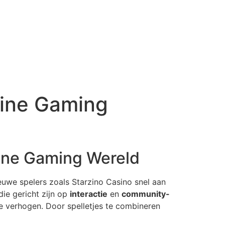
line Gaming
line Gaming Wereld
euwe spelers zoals Starzino Casino snel aan
ie gericht zijn op
interactie
en
community-
e verhogen. Door spelletjes te combineren