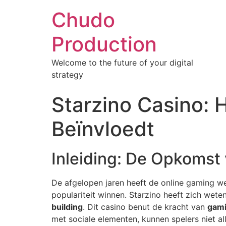
Chudo
Production
Welcome to the future of your digital
strategy
Starzino Casino: 
Beïnvloedt
Inleiding: De Opkomst
De afgelopen jaren heeft de online gaming we
populariteit winnen. Starzino heeft zich wet
building
. Dit casino benut de kracht van
gami
met sociale elementen, kunnen spelers niet a