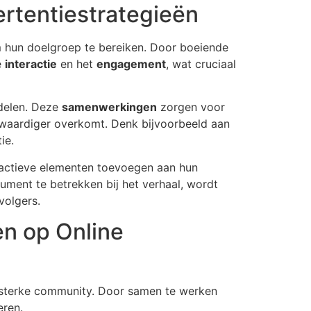
ertentiestrategieën
 hun doelgroep te bereiken. Door boeiende
e
interactie
en het
engagement
, wat cruciaal
 delen. Deze
samenwerkingen
zorgen voor
ofwaardiger overkomt. Denk bijvoorbeeld aan
ie.
ractieve elementen toevoegen aan hun
ment te betrekken bij het verhaal, wordt
volgers.
n op Online
n sterke community. Door samen te werken
eren.