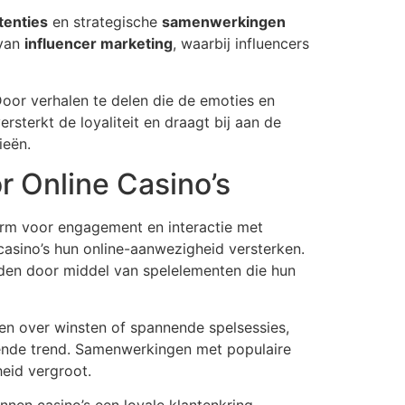
tenties
en strategische
samenwerkingen
 van
influencer marketing
, waarbij influencers
or verhalen te delen die de emoties en
rsterkt de loyaliteit en draagt bij aan de
ieën.
r Online Casino’s
form voor engage­ment en interactie met
casino’s hun online-aanwezigheid versterken.
rden door middel van spelelementen die hun
elen over winsten of spannende spelsessies,
ende trend. Samenwerkingen met populaire
eid vergroot.
nen casino’s een loyale klantenkring