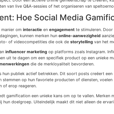
en van live Q&A-sessies of het organiseren van speltoerno
ent: Hoe Social Media Gamific
ge manier om
interactie
en
engagement
te stimuleren. Door
itdagingen, kunnen merken hun
online-aanwezigheid
aanzie
foto- of videocompetities die ook de
storytelling
van het me
van
influencer marketing
op platforms zoals Instagram. In
en uit te dagen om een specifiek product op een unieke mani
menwerkingen
die de merkloyaliteit bevorderen.
 hun publiek actief betrekken. Dit soort posts creëert ee
en stemmen op hun favoriete producten of diensten, voelen
n of erop reageren.
iedt gamification een unieke kans om op te vallen. Merken m
j hun doelgroep. Uiteindelijk maakt dit niet alleen de erva