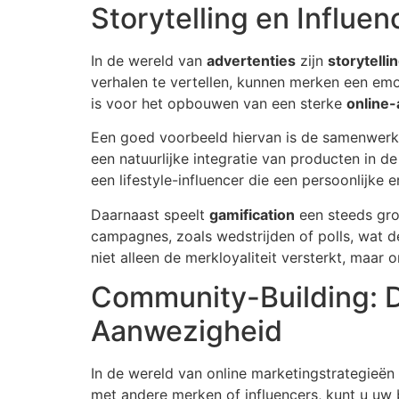
Storytelling en Influe
In de wereld van
advertenties
zijn
storytelli
verhalen te vertellen, kunnen merken een emo
is voor het opbouwen van een sterke
online
Een goed voorbeeld hiervan is de samenwerki
een natuurlijke integratie van producten in
een lifestyle-influencer die een persoonlijke 
Daarnaast speelt
gamification
een steeds gro
campagnes, zoals wedstrijden of polls, wat 
niet alleen de merkloyaliteit versterkt, maar
Community-Building: 
Aanwezigheid
In de wereld van online marketingstrategieë
met andere merken of influencers, kunt u uw 