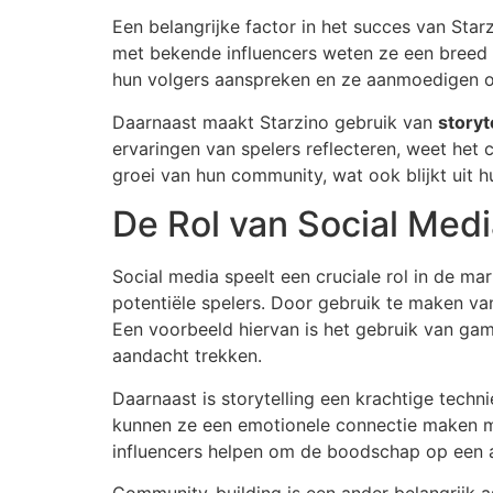
Een belangrijke factor in het succes van Star
met bekende influencers weten ze een breed
hun volgers aanspreken en ze aanmoedigen o
Daarnaast maakt Starzino gebruik van
storyt
ervaringen van spelers reflecteren, weet het 
groei van hun community, wat ook blijkt uit 
De Rol van Social Medi
Social media speelt een cruciale rol in de ma
potentiële spelers. Door gebruik te maken va
Een voorbeeld hiervan is het gebruik van ga
aandacht trekken.
Daarnaast is storytelling een krachtige techn
kunnen ze een emotionele connectie maken m
influencers helpen om de boodschap op een a
Community-building is een ander belangrijk a