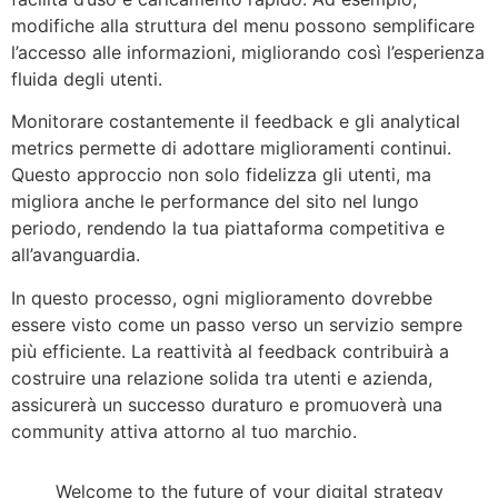
modifiche alla struttura del menu possono semplificare
l’accesso alle informazioni, migliorando così l’esperienza
fluida degli utenti.
Monitorare costantemente il feedback e gli analytical
metrics permette di adottare miglioramenti continui.
Questo approccio non solo fidelizza gli utenti, ma
migliora anche le performance del sito nel lungo
periodo, rendendo la tua piattaforma competitiva e
all’avanguardia.
In questo processo, ogni miglioramento dovrebbe
essere visto come un passo verso un servizio sempre
più efficiente. La reattività al feedback contribuirà a
costruire una relazione solida tra utenti e azienda,
assicurerà un successo duraturo e promuoverà una
community attiva attorno al tuo marchio.
Welcome to the future of your digital strategy