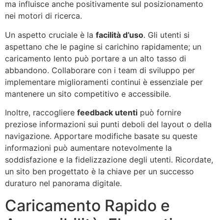
ma influisce anche positivamente sul posizionamento
nei motori di ricerca.
Un aspetto cruciale è la
facilità d’uso
. Gli utenti si
aspettano che le pagine si carichino rapidamente; un
caricamento lento può portare a un alto tasso di
abbandono. Collaborare con i team di sviluppo per
implementare miglioramenti continui è essenziale per
mantenere un sito competitivo e accessibile.
Inoltre, raccogliere
feedback utenti
può fornire
preziose informazioni sui punti deboli del layout o della
navigazione. Apportare modifiche basate su queste
informazioni può aumentare notevolmente la
soddisfazione e la fidelizzazione degli utenti. Ricordate,
un sito ben progettato è la chiave per un successo
duraturo nel panorama digitale.
Caricamento Rapido e