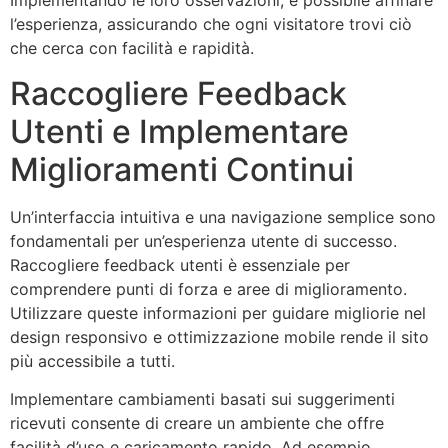
Implementando le loro osservazioni, è possibile affinare
l’esperienza, assicurando che ogni visitatore trovi ciò
che cerca con facilità e rapidità.
Raccogliere Feedback
Utenti e Implementare
Miglioramenti Continui
Un’interfaccia intuitiva e una navigazione semplice sono
fondamentali per un’esperienza utente di successo.
Raccogliere feedback utenti è essenziale per
comprendere punti di forza e aree di miglioramento.
Utilizzare queste informazioni per guidare migliorie nel
design responsivo e ottimizzazione mobile rende il sito
più accessibile a tutti.
Implementare cambiamenti basati sui suggerimenti
ricevuti consente di creare un ambiente che offre
facilità d’uso e caricamento rapido. Ad esempio,