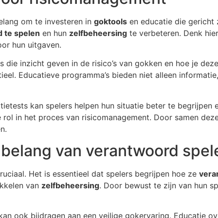
belang om te investeren in
goktools
en educatie die gericht 
 te spelen
en hun
zelfbeheersing
te verbeteren. Denk hier
or hun uitgaven.
s die inzicht geven in de risico’s van gokken en hoe je de
tieel. Educatieve programma’s bieden niet alleen informatie
ietests kan spelers helpen hun situatie beter te begrijpen 
ke rol in het proces van risicomanagement. Door samen deze
n.
belang van verantwoord spel
ruciaal. Het is essentieel dat spelers begrijpen hoe ze
vera
ikkelen van
zelfbeheersing
. Door bewust te zijn van hun s
an ook bijdragen aan een veilige gokervaring. Educatie o