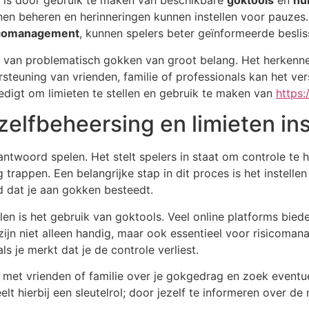
 is door gebruik te maken van beschikbare
goktools
en
hu
en beheren en herinneringen kunnen instellen voor pauzes. 
icomanagement
, kunnen spelers beter geïnformeerde besli
 van problematisch gokken van groot belang. Het herken
rsteuning van vrienden, familie of professionals kan het v
oedigt om limieten te stellen en gebruik te maken van
https:
zelfbeheersing en limieten ins
rantwoord spelen. Het stelt spelers in staat om controle t
rappen. Een belangrijke stap in dit proces is het instellen 
ld dat je aan gokken besteedt.
ellen is het gebruik van goktools. Veel online platforms bie
s zijn niet alleen handig, maar ook essentieel voor risicoma
s je merkt dat je de controle verliest.
met vrienden of familie over je gokgedrag en zoek eventuee
t hierbij een sleutelrol; door jezelf te informeren over de 