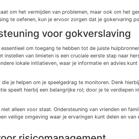
 gaat om het vermijden van problemen, maar ook om het ge
ing te oefenen, kun je ervoor zorgen dat je gokervaring posi
teuning voor gokverslaving
t essentieel om toegang te hebben tot de juiste hulpbronn
instellen van limieten is een cruciale eerste stap naar hers
andere lokale initiatieven, waar je informatie en advies kun
r die je helpen om je speelgedrag te monitoren. Denk hierb
tie speelt hierbij een belangrijke rol; door je te verdiepen
r niet alleen voor staat. Ondersteuning van vrienden en fam
veilige omgeving waar je ervaringen kunt delen en van elk
voor risicomanagement