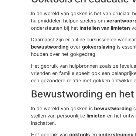
In de wereld van gokken is het van cruciaal 
hulpmiddelen helpen spelers om
verantwoord
ondersteunen bij het
instellen van limieten
vo
Daarnaast zijn er online cursussen en webinar
bewustwording
over
gokverslaving
is essen
houden over het gokgedrag.
Het gebruik van hulpbronnen zoals zelfevaluat
vrienden en familie speelt ook een belangrij
een gezondere relatie met gokken ontwikkele
Bewustwording en het 
In de wereld van gokken is
bewustwording
c
stellen van persoonlijke
limieten
en het ontw
inschatten.
Het gebruik van
goktools
en
ondersteuning
k