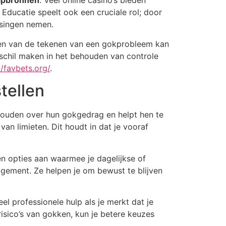
lpbronnen
. Veel online casino’s bieden
Educatie speelt ook een cruciale rol; door
ssingen nemen.
nen van de tekenen van een gokprobleem kan
erschil maken in het behouden van controle
//favbets.org/
.
tellen
e houden over hun gokgedrag en helpt hen te
van limieten. Dit houdt in dat je vooraf
den opties aan waarmee je dagelijkse of
nagement. Ze helpen je om bewust te blijven
l professionele hulp als je merkt dat je
risico’s van gokken, kun je betere keuzes