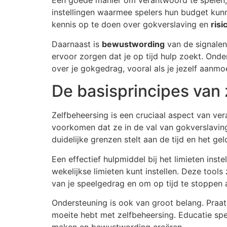
Een goede manier om verantwoord te spelen,
instellingen waarmee spelers hun budget kunn
kennis op te doen over gokverslaving en
ris
Daarnaast is
bewustwording
van de signalen
ervoor zorgen dat je op tijd hulp zoekt. Onde
over je gokgedrag, vooral als je jezelf aanm
De basisprincipes van 
Zelfbeheersing is een cruciaal aspect van ve
voorkomen dat ze in de val van gokverslaving t
duidelijke grenzen stelt aan de tijd en het ge
Een effectief hulpmiddel bij het limieten inst
wekelijkse limieten kunt instellen. Deze tool
van je speelgedrag en om op tijd te stoppen al
Ondersteuning is ook van groot belang. Praat 
moeite hebt met zelfbeheersing. Educatie speel
maken en bewustwording creëren.