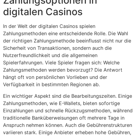
Zahlungsoptionen in
digitalen Casinos
In der Welt der digitalen Casinos spielen
Zahlungsmethoden eine entscheidende Rolle. Die Wahl
der richtigen Zahlungsmethode beeinflusst nicht nur die
Sicherheit von Transaktionen, sondern auch die
Nutzerfreundlichkeit und die allgemeinen
Spielerfahrungen. Viele Spieler fragen sich: Welche
Zahlungsmethoden werden bevorzugt? Die Antwort
hängt oft von persönlichen Vorlieben und der
Verfügbarkeit in bestimmten Regionen ab.
Ein wichtiger Aspekt sind die Bearbeitungszeiten. Einige
Zahlungsmethoden, wie E-Wallets, bieten sofortige
Einzahlungen und schnelle Rückzugsmethoden, während
traditionelle Banküberweisungen oft mehrere Tage in
Anspruch nehmen können. Auch die Gebührenstrukturen
variieren stark. Einige Anbieter erheben hohe Gebühren,