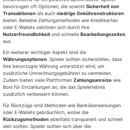
bevorzugen oft Optionen, die sowohl
Sicherheit von
Transaktionen
als auch
niedrige Gebührenstrukturen
bieten. Beliebte Zahlungsmethoden wie Kreditkarten
oder E-Wallets zeichnen sich durch ihre
Nutzerfreundlichkeit
und schnelle
Bearbeitungszeiten
aus.
Ein weiterer wichtiger Aspekt sind die
Währungsoptionen
. Spieler sollten sicherstellen, dass
ihre bevorzugte Währung unterstützt wird, um
zusätzliche Umrechnungsgebühren zu vermeiden.
Zudem bieten viele Plattformen
Zahlungsanreize
wie
Boni für Einzahlungen an, die das Spielerlebnis
zusätzlich verbessern können.
Für Rückzüge sind Methoden wie Banküberweisungen
oder E-Wallets gebräuchlich, wobei die
Rückzugsmethoden
ebenfalls transparent und schnell
sein sollten. Spieler sollten sich über die