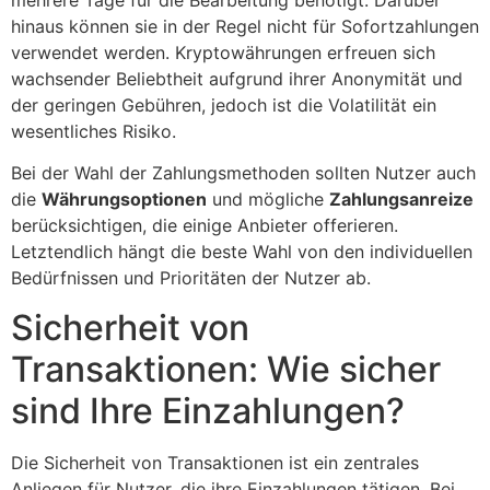
hinaus können sie in der Regel nicht für Sofortzahlungen
verwendet werden. Kryptowährungen erfreuen sich
wachsender Beliebtheit aufgrund ihrer Anonymität und
der geringen Gebühren, jedoch ist die Volatilität ein
wesentliches Risiko.
Bei der Wahl der Zahlungsmethoden sollten Nutzer auch
die
Währungsoptionen
und mögliche
Zahlungsanreize
berücksichtigen, die einige Anbieter offerieren.
Letztendlich hängt die beste Wahl von den individuellen
Bedürfnissen und Prioritäten der Nutzer ab.
Sicherheit von
Transaktionen: Wie sicher
sind Ihre Einzahlungen?
Die Sicherheit von Transaktionen ist ein zentrales
Anliegen für Nutzer, die ihre Einzahlungen tätigen. Bei