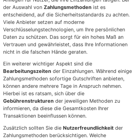
der Auswahl von
Zahlungsmethoden
ist es
entscheidend, auf die Sicherheitsstandards zu achten.
Viele Anbieter setzen auf moderne
Verschlüsselungstechnologien, um Ihre persönlichen
Daten zu schützen. Das sorgt für ein hohes Maß an
Vertrauen und gewährleistet, dass Ihre Informationen
nicht in die falschen Hände geraten.
Ein weiterer wichtiger Aspekt sind die
Bearbeitungszeiten
der Einzahlungen. Während einige
Zahlungsmethoden sofortige Gutschriften anbieten,
können andere mehrere Tage in Anspruch nehmen.
Hierbei ist es ratsam, sich über die
Gebührenstrukturen
der jeweiligen Methoden zu
informieren, da diese die Gesamtkosten Ihrer
Transaktionen beeinflussen können.
Zusätzlich sollten Sie die
Nutzerfreundlichkeit
der
Zahlungsmethoden berücksichtigen. Welche