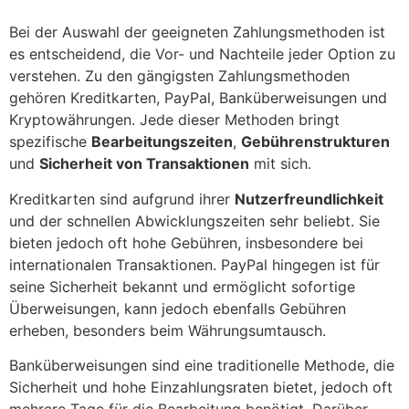
Bei der Auswahl der geeigneten Zahlungsmethoden ist
es entscheidend, die Vor- und Nachteile jeder Option zu
verstehen. Zu den gängigsten Zahlungsmethoden
gehören Kreditkarten, PayPal, Banküberweisungen und
Kryptowährungen. Jede dieser Methoden bringt
spezifische
Bearbeitungszeiten
,
Gebührenstrukturen
und
Sicherheit von Transaktionen
mit sich.
Kreditkarten sind aufgrund ihrer
Nutzerfreundlichkeit
und der schnellen Abwicklungszeiten sehr beliebt. Sie
bieten jedoch oft hohe Gebühren, insbesondere bei
internationalen Transaktionen. PayPal hingegen ist für
seine Sicherheit bekannt und ermöglicht sofortige
Überweisungen, kann jedoch ebenfalls Gebühren
erheben, besonders beim Währungsumtausch.
Banküberweisungen sind eine traditionelle Methode, die
Sicherheit und hohe Einzahlungsraten bietet, jedoch oft
mehrere Tage für die Bearbeitung benötigt. Darüber