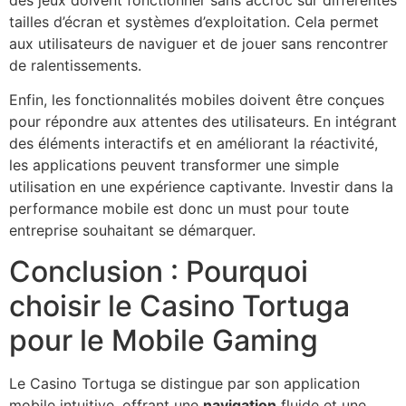
tailles d’écran et systèmes d’exploitation. Cela permet
aux utilisateurs de naviguer et de jouer sans rencontrer
de ralentissements.
Enfin, les fonctionnalités mobiles doivent être conçues
pour répondre aux attentes des utilisateurs. En intégrant
des éléments interactifs et en améliorant la réactivité,
les applications peuvent transformer une simple
utilisation en une expérience captivante. Investir dans la
performance mobile est donc un must pour toute
entreprise souhaitant se démarquer.
Conclusion : Pourquoi
choisir le Casino Tortuga
pour le Mobile Gaming
Le Casino Tortuga se distingue par son application
mobile intuitive, offrant une
navigation
fluide et une