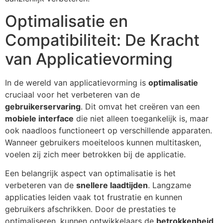
Optimalisatie en
Compatibiliteit: De Kracht
van Applicatievorming
In de wereld van applicatievorming is
optimalisatie
cruciaal voor het verbeteren van de
gebruikerservaring
. Dit omvat het creëren van een
mobiele interface
die niet alleen toegankelijk is, maar
ook naadloos functioneert op verschillende apparaten.
Wanneer gebruikers moeiteloos kunnen multitasken,
voelen zij zich meer betrokken bij de applicatie.
Een belangrijk aspect van optimalisatie is het
verbeteren van de
snellere laadtijden
. Langzame
applicaties leiden vaak tot frustratie en kunnen
gebruikers afschrikken. Door de prestaties te
optimaliseren, kunnen ontwikkelaars de
betrokkenheid