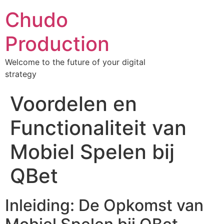
Chudo
Production
Welcome to the future of your digital
strategy
Voordelen en
Functionaliteit van
Mobiel Spelen bij
QBet
Inleiding: De Opkomst van