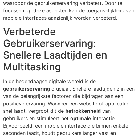
waardoor de gebruikerservaring verbetert. Door te
focussen op deze aspecten kan de toegankelijkheid van
mobiele interfaces aanzienlijk worden verbeterd.
Verbeterde
Gebruikerservaring:
Snellere Laadtijden en
Multitasking
In de hedendaagse digitale wereld is de
gebruikerservaring
cruciaal. Snellere laadtijden zijn een
van de belangrijkste factoren die bijdragen aan een
positieve ervaring. Wanneer een website of applicatie
snel laadt, vergroot dit de
betrokkenheid
van
gebruikers en stimuleert het
optimale
interactie.
Bijvoorbeeld, een mobiele interface die binnen enkele
seconden laadt, houdt gebruikers langer vast en