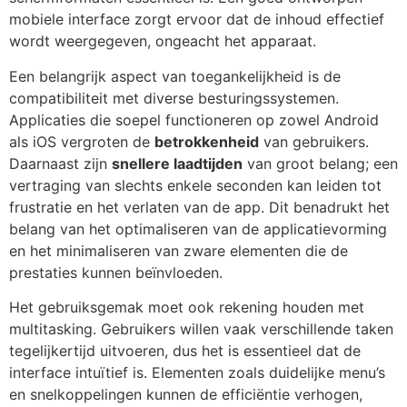
mobiele interface zorgt ervoor dat de inhoud effectief
wordt weergegeven, ongeacht het apparaat.
Een belangrijk aspect van toegankelijkheid is de
compatibiliteit met diverse besturingssystemen.
Applicaties die soepel functioneren op zowel Android
als iOS vergroten de
betrokkenheid
van gebruikers.
Daarnaast zijn
snellere laadtijden
van groot belang; een
vertraging van slechts enkele seconden kan leiden tot
frustratie en het verlaten van de app. Dit benadrukt het
belang van het optimaliseren van de applicatievorming
en het minimaliseren van zware elementen die de
prestaties kunnen beïnvloeden.
Het gebruiksgemak moet ook rekening houden met
multitasking. Gebruikers willen vaak verschillende taken
tegelijkertijd uitvoeren, dus het is essentieel dat de
interface intuïtief is. Elementen zoals duidelijke menu’s
en snelkoppelingen kunnen de efficiëntie verhogen,