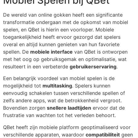
Mobiel Spelen bij QBet
De wereld van online gokken heeft een significante
transformatie ondergaan met de opkomst van mobiel
spelen, en QBet is hierin een voorloper. Mobiele
toegankelijkheid heeft ervoor gezorgd dat spelers
overal en altijd kunnen genieten van hun favoriete
spellen. De
mobiele interface
van QBet is ontworpen
met het oog op gebruiksgemak en optimalisatie, wat
resulteert in een verbeterde
gebruikerservaring
.
Een belangrijk voordeel van mobiel spelen is de
mogelijkheid tot
multitasking
. Spelers kunnen
eenvoudig schakelen tussen verschillende spellen of
zelfs andere apps, wat de betrokkenheid vergroot.
Bovendien zorgen
snellere laadtijden
ervoor dat de
frustratie van wachten tot het verleden behoort.
QBet heeft zijn mobiele platform geoptimaliseerd voor
verschillende apparaten, waardoor
compatibiliteit
geen