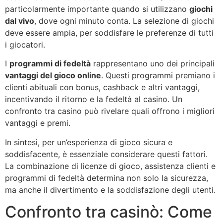
particolarmente importante quando si utilizzano
giochi
dal vivo
, dove ogni minuto conta. La selezione di giochi
deve essere ampia, per soddisfare le preferenze di tutti
i giocatori.
I
programmi di fedeltà
rappresentano uno dei principali
vantaggi del gioco online
. Questi programmi premiano i
clienti abituali con bonus, cashback e altri vantaggi,
incentivando il ritorno e la fedeltà al casino. Un
confronto tra casino può rivelare quali offrono i migliori
vantaggi e premi.
In sintesi, per un’esperienza di gioco sicura e
soddisfacente, è essenziale considerare questi fattori.
La combinazione di licenze di gioco, assistenza clienti e
programmi di fedeltà determina non solo la sicurezza,
ma anche il divertimento e la soddisfazione degli utenti.
Confronto tra casinò: Come