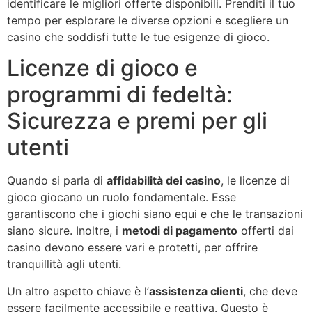
identificare le migliori offerte disponibili. Prenditi il tuo
tempo per esplorare le diverse opzioni e scegliere un
casino che soddisfi tutte le tue esigenze di gioco.
Licenze di gioco e
programmi di fedeltà:
Sicurezza e premi per gli
utenti
Quando si parla di
affidabilità dei casino
, le licenze di
gioco giocano un ruolo fondamentale. Esse
garantiscono che i giochi siano equi e che le transazioni
siano sicure. Inoltre, i
metodi di pagamento
offerti dai
casino devono essere vari e protetti, per offrire
tranquillità agli utenti.
Un altro aspetto chiave è l’
assistenza clienti
, che deve
essere facilmente accessibile e reattiva. Questo è