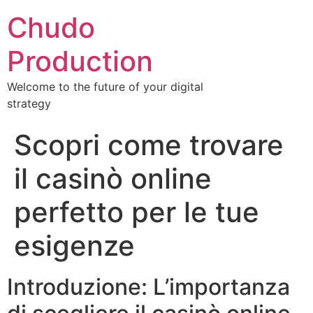
Chudo
Production
Welcome to the future of your digital
strategy
Scopri come trovare
il casinò online
perfetto per le tue
esigenze
Introduzione: L’importanza