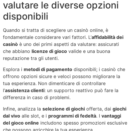
valutare le diverse opzioni
disponibili
Quando si tratta di scegliere un casinò online, è
fondamentale considerare vari fattori. L’
affidabilità dei
casinò
è uno dei primi aspetti da valutare: assicurati
che abbiano
licenze di gioco
valide e una buona
reputazione tra gli utenti.
Esplora i
metodi di pagamento
disponibili; i casinò che
offrono opzioni sicure e veloci possono migliorare la
tua esperienza. Non dimenticare di controllare
l’
assistenza clienti
: un supporto reattivo può fare la
differenza in caso di problemi.
Infine, analizza la
selezione di giochi
offerta, dai
giochi
dal vivo
alle slot, e i
programmi di fedeltà
. I
vantaggi
del gioco online
includono spesso promozioni esclusive
che possono arricchire la tua esperienza.