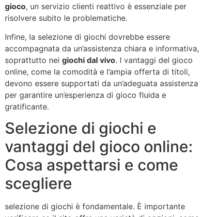
gioco
, un servizio clienti reattivo è essenziale per
risolvere subito le problematiche.
Infine, la selezione di giochi dovrebbe essere
accompagnata da un’assistenza chiara e informativa,
soprattutto nei
giochi dal vivo
. I vantaggi del gioco
online, come la comodità e l’ampia offerta di titoli,
devono essere supportati da un’adeguata assistenza
per garantire un’esperienza di gioco fluida e
gratificante.
Selezione di giochi e
vantaggi del gioco online:
Cosa aspettarsi e come
scegliere
selezione di giochi è fondamentale. È importante