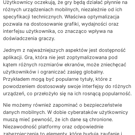
Użytkownicy oczekują, że gry będą działać płynnie na
różnych urządzeniach mobilnych, niezależnie od ich
specyfikacji technicznych. Właściwa optymalizacja
pozwala na dostosowanie grafiki, wydajności oraz
interfejsu użytkownika, co znacząco wpływa na
doświadczenia graczy.
Jednym z najważniejszych aspektów jest dostępność
aplikacji. Gra, która nie jest zoptymalizowana pod
kątem różnych rozmiarów ekranów, może zniechęcać
użytkowników i ograniczać zasięg globalny.
Przykładem mogą być popularne tytuły, które z
powodzeniem dostosowały swoje interfejsy do różnych
urządzeń, co przełożyło się na ich rosnącą popularność.
Nie możemy również zapominać o bezpieczeństwie
danych mobilnych. W dobie cyberataków użytkownicy
muszą mieć pewność, że ich dane są chronione.
Niezawodność platformy oraz odpowiednie
zabezpieczenia to elementy, które budują zaufanie i