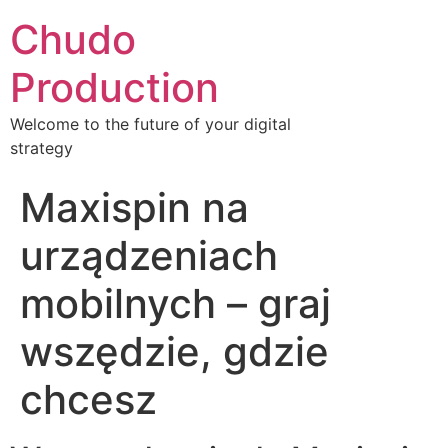
Chudo
Production
Welcome to the future of your digital
strategy
Maxispin na
urządzeniach
mobilnych – graj
wszędzie, gdzie
chcesz