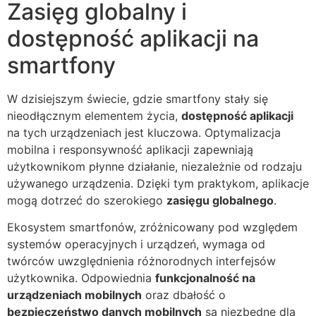
Zasięg globalny i
dostępność aplikacji na
smartfony
W dzisiejszym świecie, gdzie smartfony stały się
nieodłącznym elementem życia,
dostępność aplikacji
na tych urządzeniach jest kluczowa. Optymalizacja
mobilna i responsywność aplikacji zapewniają
użytkownikom płynne działanie, niezależnie od rodzaju
używanego urządzenia. Dzięki tym praktykom, aplikacje
mogą dotrzeć do szerokiego
zasięgu globalnego
.
Ekosystem smartfonów, zróżnicowany pod względem
systemów operacyjnych i urządzeń, wymaga od
twórców uwzględnienia różnorodnych interfejsów
użytkownika. Odpowiednia
funkcjonalność na
urządzeniach mobilnych
oraz dbałość o
bezpieczeństwo danych mobilnych
są niezbędne dla