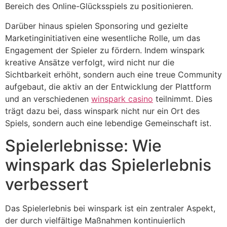
Bereich des Online-Glücksspiels zu positionieren.
Darüber hinaus spielen Sponsoring und gezielte
Marketinginitiativen eine wesentliche Rolle, um das
Engagement der Spieler zu fördern. Indem winspark
kreative Ansätze verfolgt, wird nicht nur die
Sichtbarkeit erhöht, sondern auch eine treue Community
aufgebaut, die aktiv an der Entwicklung der Plattform
und an verschiedenen
winspark casino
teilnimmt. Dies
trägt dazu bei, dass winspark nicht nur ein Ort des
Spiels, sondern auch eine lebendige Gemeinschaft ist.
Spielerlebnisse: Wie
winspark das Spielerlebnis
verbessert
Das Spielerlebnis bei winspark ist ein zentraler Aspekt,
der durch vielfältige Maßnahmen kontinuierlich