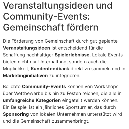
Veranstaltungsideen und
Community-Events:
Gemeinschaft fördern
Die Förderung von Gemeinschaft durch gut geplante
Veranstaltungsideen
ist entscheidend für die
Schaffung nachhaltiger
Spielerlebnisse
. Lokale Events
bieten nicht nur Unterhaltung, sondern auch die
Möglichkeit,
Kundenfeedback
direkt zu sammeln und in
Marketinginitiativen
zu integrieren.
Beliebte
Community-Events
können von Workshops
über Wettbewerbe bis hin zu Festen reichen, die alle in
umfangreiche Kategorien
eingeteilt werden können.
Ein Beispiel ist ein jährliches Sportturnier, das durch
Sponsoring
von lokalen Unternehmen unterstützt wird
und die Gemeinschaft zusammenbringt.