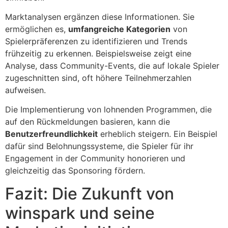
Marktanalysen ergänzen diese Informationen. Sie
ermöglichen es,
umfangreiche Kategorien
von
Spielerpräferenzen zu identifizieren und Trends
frühzeitig zu erkennen. Beispielsweise zeigt eine
Analyse, dass Community-Events, die auf lokale Spieler
zugeschnitten sind, oft höhere Teilnehmerzahlen
aufweisen.
Die Implementierung von lohnenden Programmen, die
auf den Rückmeldungen basieren, kann die
Benutzerfreundlichkeit
erheblich steigern. Ein Beispiel
dafür sind Belohnungssysteme, die Spieler für ihr
Engagement in der Community honorieren und
gleichzeitig das Sponsoring fördern.
Fazit: Die Zukunft von
winspark und seine