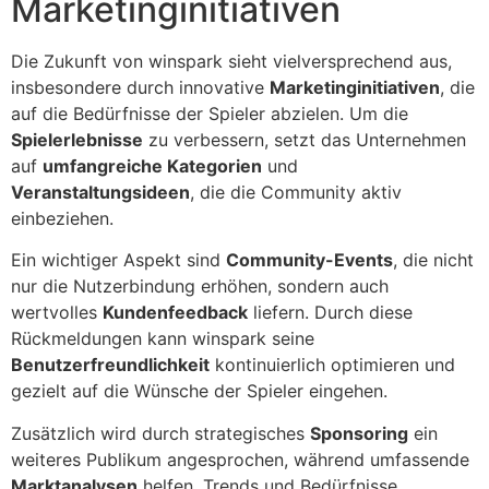
Marketinginitiativen
Die Zukunft von winspark sieht vielversprechend aus,
insbesondere durch innovative
Marketinginitiativen
, die
auf die Bedürfnisse der Spieler abzielen. Um die
Spielerlebnisse
zu verbessern, setzt das Unternehmen
auf
umfangreiche Kategorien
und
Veranstaltungsideen
, die die Community aktiv
einbeziehen.
Ein wichtiger Aspekt sind
Community-Events
, die nicht
nur die Nutzerbindung erhöhen, sondern auch
wertvolles
Kundenfeedback
liefern. Durch diese
Rückmeldungen kann winspark seine
Benutzerfreundlichkeit
kontinuierlich optimieren und
gezielt auf die Wünsche der Spieler eingehen.
Zusätzlich wird durch strategisches
Sponsoring
ein
weiteres Publikum angesprochen, während umfassende
Marktanalysen
helfen, Trends und Bedürfnisse