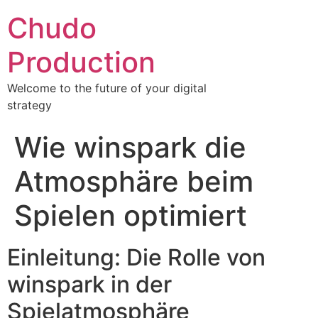
Chudo
Production
Welcome to the future of your digital
strategy
Wie winspark die
Atmosphäre beim
Spielen optimiert
Einleitung: Die Rolle von
winspark in der
Spielatmosphäre