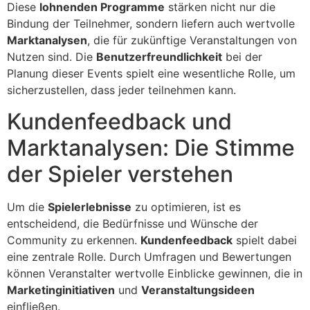
Diese
lohnenden Programme
stärken nicht nur die
Bindung der Teilnehmer, sondern liefern auch wertvolle
Marktanalysen
, die für zukünftige Veranstaltungen von
Nutzen sind. Die
Benutzerfreundlichkeit
bei der
Planung dieser Events spielt eine wesentliche Rolle, um
sicherzustellen, dass jeder teilnehmen kann.
Kundenfeedback und
Marktanalysen: Die Stimme
der Spieler verstehen
Um die
Spielerlebnisse
zu optimieren, ist es
entscheidend, die Bedürfnisse und Wünsche der
Community zu erkennen.
Kundenfeedback
spielt dabei
eine zentrale Rolle. Durch Umfragen und Bewertungen
können Veranstalter wertvolle Einblicke gewinnen, die in
Marketinginitiativen
und
Veranstaltungsideen
einfließen.