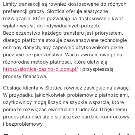
Limity transakcji są również dostosowane do różnych
preferencji graczy. Slottica oferuje elastyczne
rozwiązania, które pozwalają na dostosowanie kwot
wpłat i wypłat do indywidualnych potrzeb.
Bezpieczeństwo każdego transferu jest priorytetem,
dlatego platforma stosuje zaawansowane technologie
ochrony danych, aby zapewnić użytkownikom pełne
poczucie bezpieczeństwa. Warto zwrócić uwagę na
różnorodne metody płatności, które ułatwiają
https://slottica-casino-pl.com.pl/
i przyspieszają
procesy finansowe.
Obsługa klienta w Slottica również zasługuje na uwagę.
W przypadku jakichkolwiek problemów z płatnościami,
użytkownicy mogą liczyć na szybkie wsparcie, które
pomoże rozwiązać ewentualne trudności. Dzięki temu
proces płatności staje się jeszcze bardziej komfortowy
i bezproblemowy.