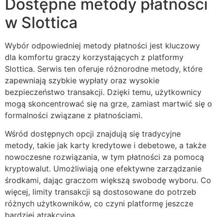
Dostępne metody płatności
w Slottica
Wybór odpowiedniej metody płatności jest kluczowy
dla komfortu graczy korzystających z platformy
Slottica. Serwis ten oferuje różnorodne metody, które
zapewniają szybkie wypłaty oraz wysokie
bezpieczeństwo transakcji. Dzięki temu, użytkownicy
mogą skoncentrować się na grze, zamiast martwić się o
formalności związane z płatnościami.
Wśród dostępnych opcji znajdują się tradycyjne
metody, takie jak karty kredytowe i debetowe, a także
nowoczesne rozwiązania, w tym płatności za pomocą
kryptowalut. Umożliwiają one efektywne zarządzanie
środkami, dając graczom większą swobodę wyboru. Co
więcej, limity transakcji są dostosowane do potrzeb
różnych użytkowników, co czyni platformę jeszcze
bardziej atrakcyjną.