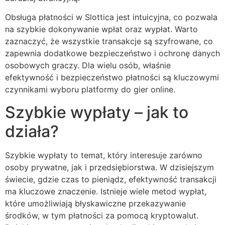
Obsługa płatności w Slottica jest intuicyjna, co pozwala
na szybkie dokonywanie wpłat oraz wypłat. Warto
zaznaczyć, że wszystkie transakcje są szyfrowane, co
zapewnia dodatkowe bezpieczeństwo i ochronę danych
osobowych graczy. Dla wielu osób, właśnie
efektywność i bezpieczeństwo płatności są kluczowymi
czynnikami wyboru platformy do gier online.
Szybkie wypłaty – jak to
działa?
Szybkie wypłaty to temat, który interesuje zarówno
osoby prywatne, jak i przedsiębiorstwa. W dzisiejszym
świecie, gdzie czas to pieniądz, efektywność transakcji
ma kluczowe znaczenie. Istnieje wiele metod wypłat,
które umożliwiają błyskawiczne przekazywanie
środków, w tym płatności za pomocą kryptowalut.