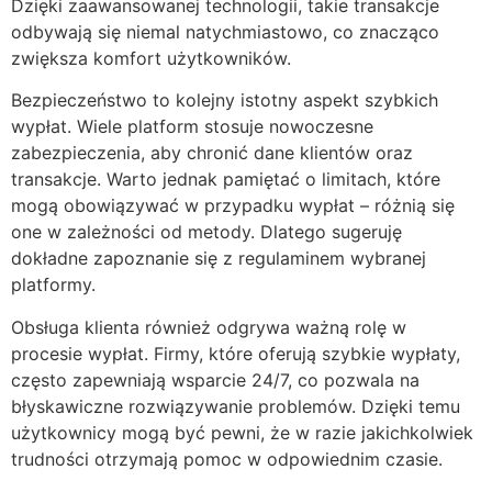
Dzięki zaawansowanej technologii, takie transakcje
odbywają się niemal natychmiastowo, co znacząco
zwiększa komfort użytkowników.
Bezpieczeństwo to kolejny istotny aspekt szybkich
wypłat. Wiele platform stosuje nowoczesne
zabezpieczenia, aby chronić dane klientów oraz
transakcje. Warto jednak pamiętać o limitach, które
mogą obowiązywać w przypadku wypłat – różnią się
one w zależności od metody. Dlatego sugeruję
dokładne zapoznanie się z regulaminem wybranej
platformy.
Obsługa klienta również odgrywa ważną rolę w
procesie wypłat. Firmy, które oferują szybkie wypłaty,
często zapewniają wsparcie 24/7, co pozwala na
błyskawiczne rozwiązywanie problemów. Dzięki temu
użytkownicy mogą być pewni, że w razie jakichkolwiek
trudności otrzymają pomoc w odpowiednim czasie.