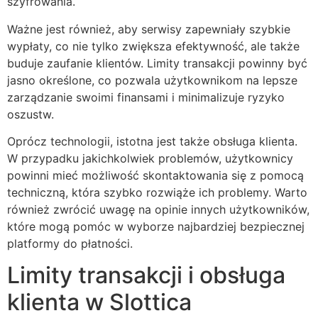
szyfrowania.
Ważne jest również, aby serwisy zapewniały szybkie
wypłaty, co nie tylko zwiększa efektywność, ale także
buduje zaufanie klientów. Limity transakcji powinny być
jasno określone, co pozwala użytkownikom na lepsze
zarządzanie swoimi finansami i minimalizuje ryzyko
oszustw.
Oprócz technologii, istotna jest także obsługa klienta.
W przypadku jakichkolwiek problemów, użytkownicy
powinni mieć możliwość skontaktowania się z pomocą
techniczną, która szybko rozwiąże ich problemy. Warto
również zwrócić uwagę na opinie innych użytkowników,
które mogą pomóc w wyborze najbardziej bezpiecznej
platformy do płatności.
Limity transakcji i obsługa
klienta w Slottica