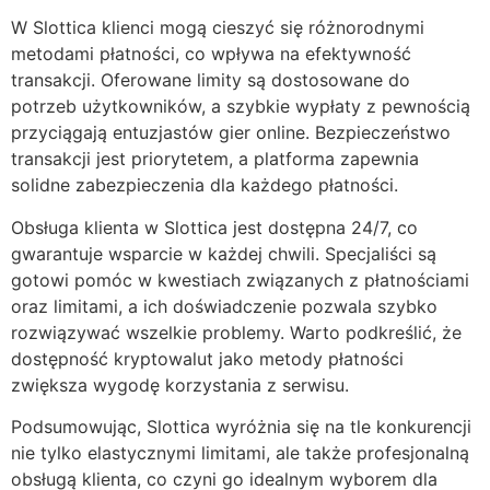
W Slottica klienci mogą cieszyć się różnorodnymi
metodami płatności, co wpływa na efektywność
transakcji. Oferowane limity są dostosowane do
potrzeb użytkowników, a szybkie wypłaty z pewnością
przyciągają entuzjastów gier online. Bezpieczeństwo
transakcji jest priorytetem, a platforma zapewnia
solidne zabezpieczenia dla każdego płatności.
Obsługa klienta w Slottica jest dostępna 24/7, co
gwarantuje wsparcie w każdej chwili. Specjaliści są
gotowi pomóc w kwestiach związanych z płatnościami
oraz limitami, a ich doświadczenie pozwala szybko
rozwiązywać wszelkie problemy. Warto podkreślić, że
dostępność kryptowalut jako metody płatności
zwiększa wygodę korzystania z serwisu.
Podsumowując, Slottica wyróżnia się na tle konkurencji
nie tylko elastycznymi limitami, ale także profesjonalną
obsługą klienta, co czyni go idealnym wyborem dla