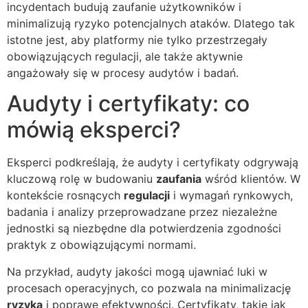
incydentach budują zaufanie użytkowników i
minimalizują ryzyko potencjalnych ataków. Dlatego tak
istotne jest, aby platformy nie tylko przestrzegały
obowiązujących regulacji, ale także aktywnie
angażowały się w procesy audytów i badań.
Audyty i certyfikaty: co
mówią eksperci?
Eksperci podkreślają, że audyty i certyfikaty odgrywają
kluczową rolę w budowaniu
zaufania
wśród klientów. W
kontekście rosnących
regulacji
i wymagań rynkowych,
badania i analizy przeprowadzane przez niezależne
jednostki są niezbędne dla potwierdzenia zgodności
praktyk z obowiązującymi normami.
Na przykład, audyty jakości mogą ujawniać luki w
procesach operacyjnych, co pozwala na minimalizację
ryzyka
i poprawę efektywności. Certyfikaty, takie jak