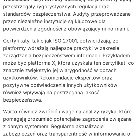
przestrzegały rygorystycznych regulacji oraz
standardów bezpieczeństwa. Audyty przeprowadzane
przez niezależne instytucje są kluczowe dla
potwierdzenia zgodności z obowiązującymi normami.
Certyfikaty, takie jak ISO 27001, potwierdzają, że
platformy wdrażają najlepsze praktyki w zakresie
zarządzania bezpieczeństwem informacji. Przykładem
może być platforma X, która uzyskała ten certyfikat, co
znacznie zwiększyło jej wiarygodność w oczach
użytkowników. Rekomendacje ekspertów oraz
pozytywne doświadczenia innych użytkowników
również wpływają na postrzeganą jakość
bezpieczeństwa.
Warto również zwrócić uwagę na analizy ryzyka, które
pomagają zrozumieć potencjalne zagrożenia związane
z danym systemem. Regularne aktualizacje
zabezpieczeń oraz transparentność w informowaniu o