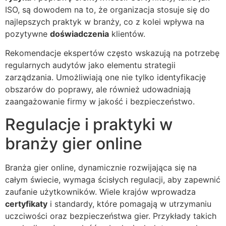
ISO, są dowodem na to, że organizacja stosuje się do
najlepszych praktyk w branży, co z kolei wpływa na
pozytywne
doświadczenia
klientów.
Rekomendacje ekspertów często wskazują na potrzebę
regularnych audytów jako elementu strategii
zarządzania. Umożliwiają one nie tylko identyfikację
obszarów do poprawy, ale również udowadniają
zaangażowanie firmy w jakość i bezpieczeństwo.
Regulacje i praktyki w
branży gier online
Branża gier online, dynamicznie rozwijająca się na
całym świecie, wymaga ścisłych regulacji, aby zapewnić
zaufanie użytkowników. Wiele krajów wprowadza
certyfikaty
i standardy, które pomagają w utrzymaniu
uczciwości oraz bezpieczeństwa gier. Przykłady takich