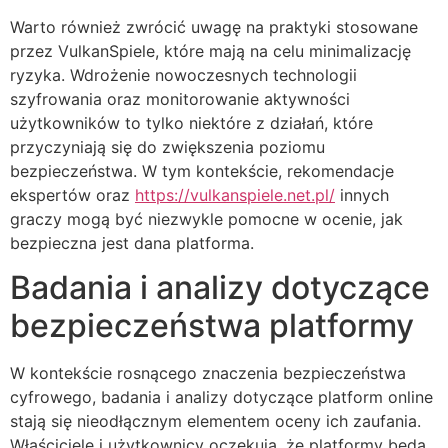
Warto również zwrócić uwagę na praktyki stosowane
przez VulkanSpiele, które mają na celu minimalizację
ryzyka. Wdrożenie nowoczesnych technologii
szyfrowania oraz monitorowanie aktywności
użytkowników to tylko niektóre z działań, które
przyczyniają się do zwiększenia poziomu
bezpieczeństwa. W tym kontekście, rekomendacje
ekspertów oraz
https://vulkanspiele.net.pl/
innych
graczy mogą być niezwykle pomocne w ocenie, jak
bezpieczna jest dana platforma.
Badania i analizy dotyczące
bezpieczeństwa platformy
W kontekście rosnącego znaczenia bezpieczeństwa
cyfrowego, badania i analizy dotyczące platform online
stają się nieodłącznym elementem oceny ich zaufania.
Właściciele i użytkownicy oczekują, że platformy będą