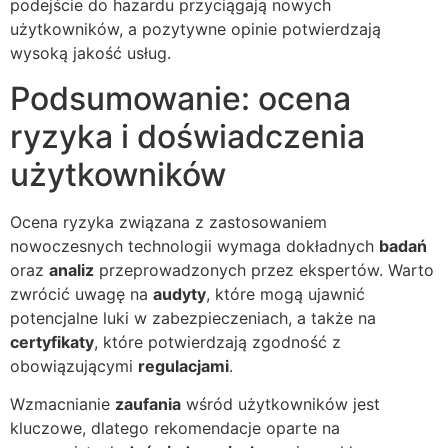
podejście do hazardu przyciągają nowych
użytkowników, a pozytywne opinie potwierdzają
wysoką jakość usług.
Podsumowanie: ocena
ryzyka i doświadczenia
użytkowników
Ocena ryzyka związana z zastosowaniem
nowoczesnych technologii wymaga dokładnych
badań
oraz
analiz
przeprowadzonych przez ekspertów. Warto
zwrócić uwagę na
audyty
, które mogą ujawnić
potencjalne luki w zabezpieczeniach, a także na
certyfikaty
, które potwierdzają zgodność z
obowiązującymi
regulacjami
.
Wzmacnianie
zaufania
wśród użytkowników jest
kluczowe, dlatego rekomendacje oparte na