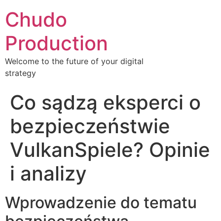
Chudo
Production
Welcome to the future of your digital
strategy
Co sądzą eksperci o
bezpieczeństwie
VulkanSpiele? Opinie
i analizy
Wprowadzenie do tematu