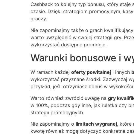
Cashback to kolejny typ bonusu, który staje
czasie. Dzięki strategiom promocyjnym, kasy
graczy.
Nie zapominajmy także o grach kwalifikujący
warto uwzględnić w swojej strategii gry. Pr
wykorzystać dostępne promocje.
Warunki bonusowe i w
W ramach każdej
oferty powitalnej
i innych
b
wykorzystać przyznane środki. Zazwyczaj wy
przykład, jeśli otrzymasz bonus w wysokości
Warto również zwrócić uwagę na
gry kwalifi
w 100%, podczas gdy inne, jak ruletka czy b
strategii promocyjnych.
Nie zapominajmy o
limitach wygranej
, któr
kwotę również mogą dotyczyć konkretne zas