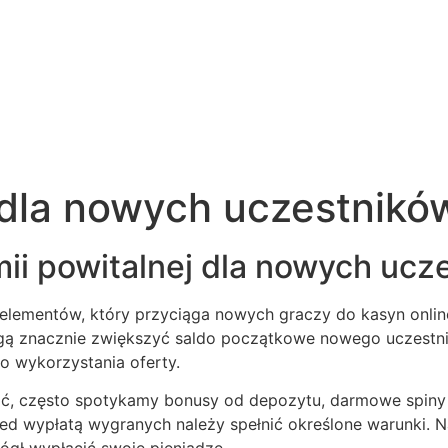
dla nowych uczestników
i powitalnej dla nowych ucze
 elementów, który przyciąga nowych graczy do kasyn onlin
ogą znacznie zwiększyć saldo początkowe nowego uczestni
o wykorzystania oferty.
ć, często spotykamy bonusy od depozytu, darmowe spiny
d wypłatą wygranych należy spełnić określone warunki. Na