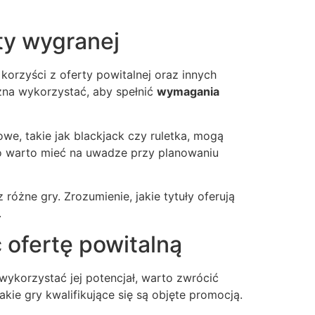
ity wygranej
korzyści z oferty powitalnej oraz innych
ożna wykorzystać, aby spełnić
wymagania
owe, takie jak blackjack czy ruletka, mogą
o warto mieć na uwadze przy planowaniu
różne gry. Zrozumienie, jakie tytuły oferują
.
 ofertę powitalną
ykorzystać jej potencjał, warto zwrócić
ie gry kwalifikujące się są objęte promocją.