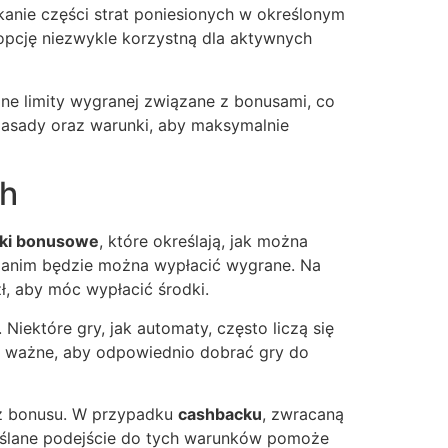
kanie części strat poniesionych w określonym
 opcję niezwykle korzystną dla aktywnych
żne limity wygranej związane z bonusami, co
 zasady oraz warunki, aby maksymalnie
ch
ki bonusowe
, które określają, jak można
 zanim będzie można wypłacić wygrane. Na
ł, aby móc wypłacić środki.
 Niektóre gry, jak automaty, często liczą się
To ważne, aby odpowiednio dobrać gry do
 z bonusu. W przypadku
cashbacku
, zwracaną
yślane podejście do tych warunków pomoże