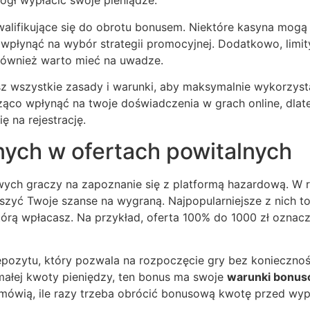
ógł wypłacić swoje pieniądze.
kwalifikujące się do obrotu bonusem. Niektóre kasyna mog
wpłynąć na wybór strategii promocyjnej. Dodatkowo, limi
 również warto mieć na uwadze.
sz wszystkie zasady i warunki, aby maksymalnie wykorzyst
ąco wpłynąć na twoje doświadczenia w grach online, dlat
ę na rejestrację.
ych w ofertach powitalnych
wych graczy na zapoznanie się z platformą hazardową. W r
yć Twoje szanse na wygraną. Najpopularniejsze z nich to
rą wpłacasz. Na przykład, oferta 100% do 1000 zł oznacza
epozytu, który pozwala na rozpoczęcie gry bez konieczno
ałej kwoty pieniędzy, ten bonus ma swoje
warunki bonu
 mówią, ile razy trzeba obrócić bonusową kwotę przed wyp