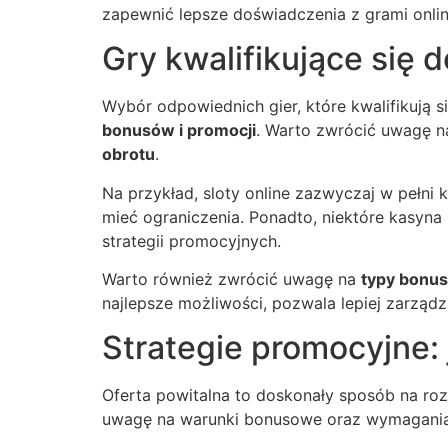
zapewnić lepsze doświadczenia z grami onlin
Gry kwalifikujące się 
Wybór odpowiednich gier, które kwalifikują s
bonusów i promocji
. Warto zwrócić uwagę 
obrotu
.
Na przykład, sloty online zazwyczaj w pełni 
mieć ograniczenia. Ponadto, niektóre kasyn
strategii promocyjnych.
Warto również zwrócić uwagę na
typy bonu
najlepsze możliwości, pozwala lepiej zarzą
Strategie promocyjne:
Oferta powitalna to doskonały sposób na ro
uwagę na warunki bonusowe oraz wymagania ob