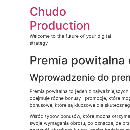
Chudo
Production
Welcome to the future of your digital
strategy
Premia powitalna 
Wprowadzenie do premi
Premia powitalna to jeden z najważniejszych
obejmuje różne bonusy i promocje, które m
bonusowe, które są kluczowe dla skuteczneg
Wśród typów bonusów, które można otrzyma
swoje wymagania obrotu, co oznacza, że prze