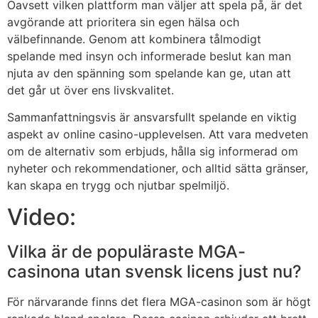
Oavsett vilken plattform man väljer att spela på, är det
avgörande att prioritera sin egen hälsa och
välbefinnande. Genom att kombinera tålmodigt
spelande med insyn och informerade beslut kan man
njuta av den spänning som spelande kan ge, utan att
det går ut över ens livskvalitet.
Sammanfattningsvis är ansvarsfullt spelande en viktig
aspekt av online casino-upplevelsen. Att vara medveten
om de alternativ som erbjuds, hålla sig informerad om
nyheter och rekommendationer, och alltid sätta gränser,
kan skapa en trygg och njutbar spelmiljö.
Video:
Vilka är de populäraste MGA-
casinona utan svensk licens just nu?
För närvarande finns det flera MGA-casinon som är högt