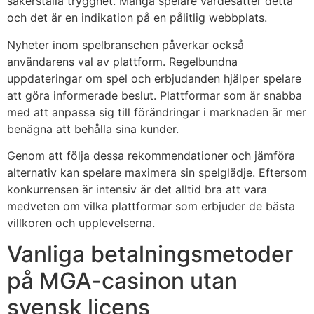
säkerställa trygghet. Många spelare värdesätter detta
och det är en indikation på en pålitlig webbplats.
Nyheter inom spelbranschen påverkar också
användarens val av plattform. Regelbundna
uppdateringar om spel och erbjudanden hjälper spelare
att göra informerade beslut. Plattformar som är snabba
med att anpassa sig till förändringar i marknaden är mer
benägna att behålla sina kunder.
Genom att följa dessa rekommendationer och jämföra
alternativ kan spelare maximera sin spelglädje. Eftersom
konkurrensen är intensiv är det alltid bra att vara
medveten om vilka plattformar som erbjuder de bästa
villkoren och upplevelserna.
Vanliga betalningsmetoder
på MGA-casinon utan
svensk licens