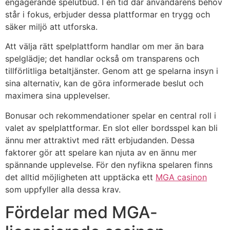
engagerande spelutbud. I en tid där användarens behov
står i fokus, erbjuder dessa plattformar en trygg och
säker miljö att utforska.
Att välja rätt spelplattform handlar om mer än bara
spelglädje; det handlar också om transparens och
tillförlitliga betaltjänster. Genom att ge spelarna insyn i
sina alternativ, kan de göra informerade beslut och
maximera sina upplevelser.
Bonusar och rekommendationer spelar en central roll i
valet av spelplattformar. En slot eller bordsspel kan bli
ännu mer attraktivt med rätt erbjudanden. Dessa
faktorer gör att spelare kan njuta av en ännu mer
spännande upplevelse. För den nyfikna spelaren finns
det alltid möjligheten att upptäcka ett
MGA casinon
som uppfyller alla dessa krav.
Fördelar med MGA-