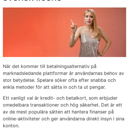
När det kommer till betalningsalternativ på
marknadsledande plattformar är användarnas behov av
stor betydelse. Spelare söker ofta efter snabba och
enkla metoder för att sätta in och ta ut pengar.
Ett vanligt val är kredit- och betalkort, som erbjuder
omedelbara transaktioner och hög säkerhet. Det är ett
av de mest populära sätten att hantera finanser på
online-aktiviteter och ger användarna direkt insyn i sina
konton.