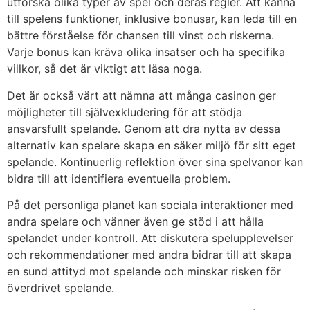
utforska olika typer av spel och deras regler. Att känna
till spelens funktioner, inklusive bonusar, kan leda till en
bättre förståelse för chansen till vinst och riskerna.
Varje bonus kan kräva olika insatser och ha specifika
villkor, så det är viktigt att läsa noga.
Det är också värt att nämna att många casinon ger
möjligheter till självexkludering för att stödja
ansvarsfullt spelande. Genom att dra nytta av dessa
alternativ kan spelare skapa en säker miljö för sitt eget
spelande. Kontinuerlig reflektion över sina spelvanor kan
bidra till att identifiera eventuella problem.
På det personliga planet kan sociala interaktioner med
andra spelare och vänner även ge stöd i att hålla
spelandet under kontroll. Att diskutera spelupplevelser
och rekommendationer med andra bidrar till att skapa
en sund attityd mot spelande och minskar risken för
överdrivet spelande.