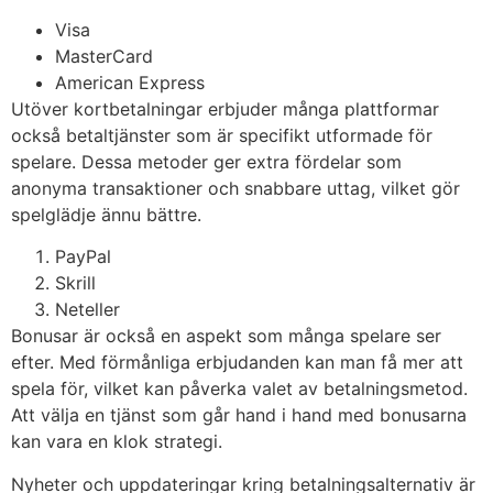
Visa
MasterCard
American Express
Utöver kortbetalningar erbjuder många plattformar
också betaltjänster som är specifikt utformade för
spelare. Dessa metoder ger extra fördelar som
anonyma transaktioner och snabbare uttag, vilket gör
spelglädje ännu bättre.
PayPal
Skrill
Neteller
Bonusar är också en aspekt som många spelare ser
efter. Med förmånliga erbjudanden kan man få mer att
spela för, vilket kan påverka valet av betalningsmetod.
Att välja en tjänst som går hand i hand med bonusarna
kan vara en klok strategi.
Nyheter och uppdateringar kring betalningsalternativ är