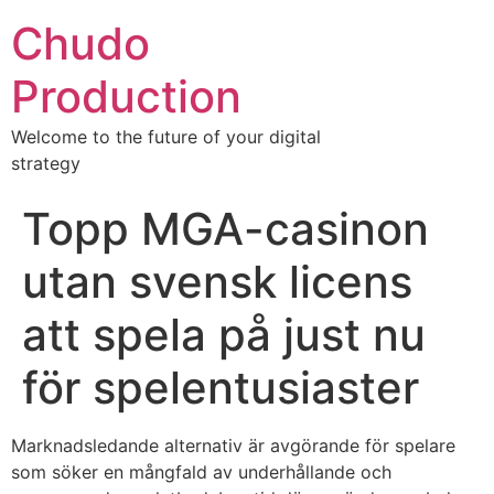
Chudo
Production
Welcome to the future of your digital
strategy
Topp MGA-casinon
utan svensk licens
att spela på just nu
för spelentusiaster
Marknadsledande alternativ är avgörande för spelare
som söker en mångfald av underhållande och