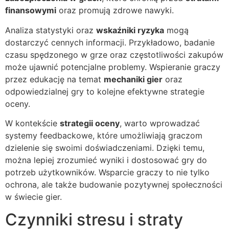
finansowymi
oraz promują zdrowe nawyki.
Analiza statystyki oraz
wskaźniki ryzyka
mogą
dostarczyć cennych informacji. Przykładowo, badanie
czasu spędzonego w grze oraz częstotliwości zakupów
może ujawnić potencjalne problemy. Wspieranie graczy
przez edukację na temat
mechaniki gier
oraz
odpowiedzialnej gry to kolejne efektywne strategie
oceny.
W kontekście
strategii oceny
, warto wprowadzać
systemy feedbackowe, które umożliwiają graczom
dzielenie się swoimi doświadczeniami. Dzięki temu,
można lepiej zrozumieć wyniki i dostosować gry do
potrzeb użytkowników. Wsparcie graczy to nie tylko
ochrona, ale także budowanie pozytywnej społeczności
w świecie gier.
Czynniki stresu i straty