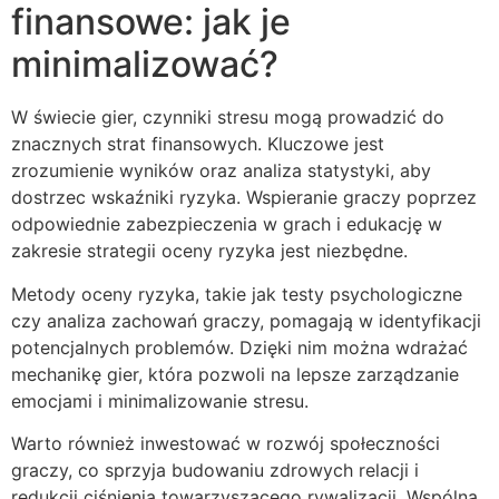
finansowe: jak je
minimalizować?
W świecie gier, czynniki stresu mogą prowadzić do
znacznych strat finansowych. Kluczowe jest
zrozumienie wyników oraz analiza statystyki, aby
dostrzec wskaźniki ryzyka. Wspieranie graczy poprzez
odpowiednie zabezpieczenia w grach i edukację w
zakresie strategii oceny ryzyka jest niezbędne.
Metody oceny ryzyka, takie jak testy psychologiczne
czy analiza zachowań graczy, pomagają w identyfikacji
potencjalnych problemów. Dzięki nim można wdrażać
mechanikę gier, która pozwoli na lepsze zarządzanie
emocjami i minimalizowanie stresu.
Warto również inwestować w rozwój społeczności
graczy, co sprzyja budowaniu zdrowych relacji i
redukcji ciśnienia towarzyszącego rywalizacji. Wspólna