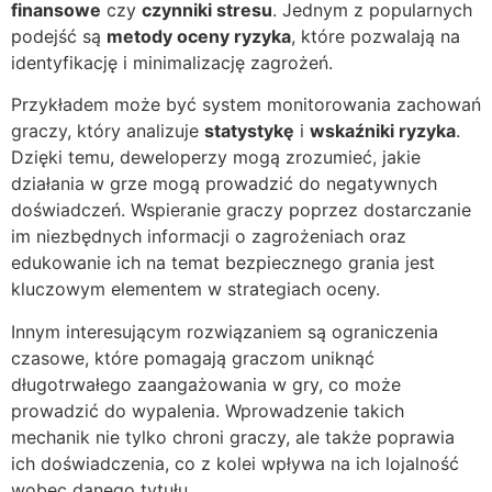
finansowe
czy
czynniki stresu
. Jednym z popularnych
podejść są
metody oceny ryzyka
, które pozwalają na
identyfikację i minimalizację zagrożeń.
Przykładem może być system monitorowania zachowań
graczy, który analizuje
statystykę
i
wskaźniki ryzyka
.
Dzięki temu, deweloperzy mogą zrozumieć, jakie
działania w grze mogą prowadzić do negatywnych
doświadczeń. Wspieranie graczy poprzez dostarczanie
im niezbędnych informacji o zagrożeniach oraz
edukowanie ich na temat bezpiecznego grania jest
kluczowym elementem w strategiach oceny.
Innym interesującym rozwiązaniem są ograniczenia
czasowe, które pomagają graczom uniknąć
długotrwałego zaangażowania w gry, co może
prowadzić do wypalenia. Wprowadzenie takich
mechanik nie tylko chroni graczy, ale także poprawia
ich doświadczenia, co z kolei wpływa na ich lojalność
wobec danego tytułu.