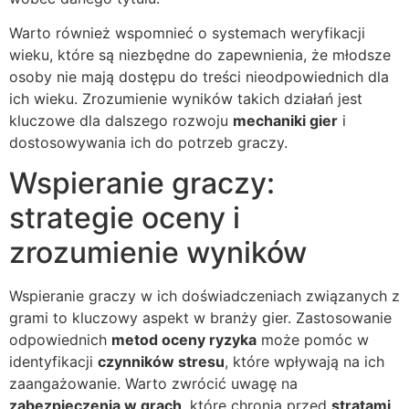
Warto również wspomnieć o systemach weryfikacji
wieku, które są niezbędne do zapewnienia, że młodsze
osoby nie mają dostępu do treści nieodpowiednich dla
ich wieku. Zrozumienie wyników takich działań jest
kluczowe dla dalszego rozwoju
mechaniki gier
i
dostosowywania ich do potrzeb graczy.
Wspieranie graczy:
strategie oceny i
zrozumienie wyników
Wspieranie graczy w ich doświadczeniach związanych z
grami to kluczowy aspekt w branży gier. Zastosowanie
odpowiednich
metod oceny ryzyka
może pomóc w
identyfikacji
czynników stresu
, które wpływają na ich
zaangażowanie. Warto zwrócić uwagę na
zabezpieczenia w grach
, które chronią przed
stratami