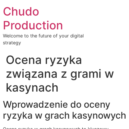
Chudo
Production
Welcome to the future of your digital
strategy
Ocena ryzyka
związana z grami w
kasynach
Wprowadzenie do oceny
ryzyka w grach kasynowych