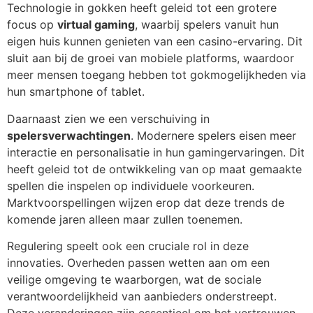
Technologie in gokken heeft geleid tot een grotere
focus op
virtual gaming
, waarbij spelers vanuit hun
eigen huis kunnen genieten van een casino-ervaring. Dit
sluit aan bij de groei van mobiele platforms, waardoor
meer mensen toegang hebben tot gokmogelijkheden via
hun smartphone of tablet.
Daarnaast zien we een verschuiving in
spelersverwachtingen
. Modernere spelers eisen meer
interactie en personalisatie in hun gamingervaringen. Dit
heeft geleid tot de ontwikkeling van op maat gemaakte
spellen die inspelen op individuele voorkeuren.
Marktvoorspellingen wijzen erop dat deze trends de
komende jaren alleen maar zullen toenemen.
Regulering speelt ook een cruciale rol in deze
innovaties. Overheden passen wetten aan om een
veilige omgeving te waarborgen, wat de sociale
verantwoordelijkheid van aanbieders onderstreept.
Deze veranderingen zijn essentieel om het vertrouwen