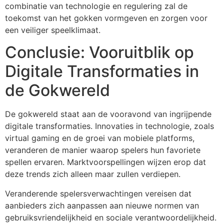
combinatie van technologie en regulering zal de
toekomst van het gokken vormgeven en zorgen voor
een veiliger speelklimaat.
Conclusie: Vooruitblik op
Digitale Transformaties in
de Gokwereld
De gokwereld staat aan de vooravond van ingrijpende
digitale transformaties. Innovaties in technologie, zoals
virtual gaming en de groei van mobiele platforms,
veranderen de manier waarop spelers hun favoriete
spellen ervaren. Marktvoorspellingen wijzen erop dat
deze trends zich alleen maar zullen verdiepen.
Veranderende spelersverwachtingen vereisen dat
aanbieders zich aanpassen aan nieuwe normen van
gebruiksvriendelijkheid en sociale verantwoordelijkheid.