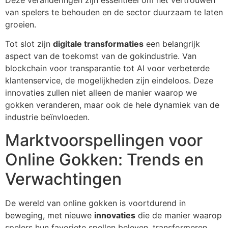
van spelers te behouden en de sector duurzaam te laten
groeien.
Tot slot zijn
digitale transformaties
een belangrijk
aspect van de toekomst van de gokindustrie. Van
blockchain voor transparantie tot AI voor verbeterde
klantenservice, de mogelijkheden zijn eindeloos. Deze
innovaties zullen niet alleen de manier waarop we
gokken veranderen, maar ook de hele dynamiek van de
industrie beïnvloeden.
Marktvoorspellingen voor
Online Gokken: Trends en
Verwachtingen
De wereld van online gokken is voortdurend in
beweging, met nieuwe
innovaties
die de manier waarop
spelers hun favoriete spellen beleven, transformeren.