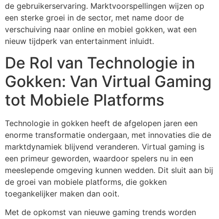
de gebruikerservaring. Marktvoorspellingen wijzen op
een sterke groei in de sector, met name door de
verschuiving naar online en mobiel gokken, wat een
nieuw tijdperk van entertainment inluidt.
De Rol van Technologie in
Gokken: Van Virtual Gaming
tot Mobiele Platforms
Technologie in gokken heeft de afgelopen jaren een
enorme transformatie ondergaan, met innovaties die de
marktdynamiek blijvend veranderen. Virtual gaming is
een primeur geworden, waardoor spelers nu in een
meeslepende omgeving kunnen wedden. Dit sluit aan bij
de groei van mobiele platforms, die gokken
toegankelijker maken dan ooit.
Met de opkomst van nieuwe gaming trends worden