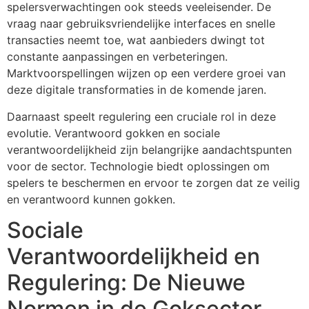
spelersverwachtingen ook steeds veeleisender. De
vraag naar gebruiksvriendelijke interfaces en snelle
transacties neemt toe, wat aanbieders dwingt tot
constante aanpassingen en verbeteringen.
Marktvoorspellingen wijzen op een verdere groei van
deze digitale transformaties in de komende jaren.
Daarnaast speelt regulering een cruciale rol in deze
evolutie. Verantwoord gokken en sociale
verantwoordelijkheid zijn belangrijke aandachtspunten
voor de sector. Technologie biedt oplossingen om
spelers te beschermen en ervoor te zorgen dat ze veilig
en verantwoord kunnen gokken.
Sociale
Verantwoordelijkheid en
Regulering: De Nieuwe
Normen in de Goksector