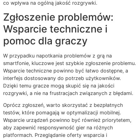
co wpływa na ogólną jakość rozgrywki.
Zgłoszenie problemów:
Wsparcie techniczne i
pomoc dla graczy
W przypadku napotkania problemów z grą na
smartfonie, kluczowe jest szybkie zgłoszenie problemu.
Wsparcie techniczne powinno być łatwo dostępne, a
interfejs dostosowany do potrzeb użytkowników.
Dzięki temu gracze mogą skupić się na jakości
rozgrywki, a nie na frustracjach związanych z błędami.
Oprócz zgłoszeń, warto skorzystać z bezpłatnych
testów, które pomagają w optymalizacji mobilnej.
Wsparcie urządzeń powinno być również priorytetem,
aby zapewnić responsywność gier na różnych
platformach. Przeglądanie oferty wsparcia i