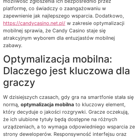
możliwość zgłoszenia ich bezpośrednio przez
platformę, co świadczy o zaangażowaniu w
zapewnienie jak najlepszego wsparcia. Dodatkowo,
https://candycasino.net.pl/
w zakresie optymalizacji
mobilnej sprawia, że Candy Casino staje się
atrakcyjnym wyborem dla entuzjastów mobilnej
zabawy.
Optymalizacja mobilna:
Dlaczego jest kluczowa dla
graczy
W dzisiejszych czasach, gdy gra na smartfonie stała się
normą,
optymalizacja mobilna
to kluczowy element,
który decyduje o jakości rozgrywki. Gracze oczekują,
że ich ulubione tytuły będą dostępne na różnych
urządzeniach, a to wymaga odpowiedniego wsparcia ze
strony deweloperów. Responsywność interfejsu oraz