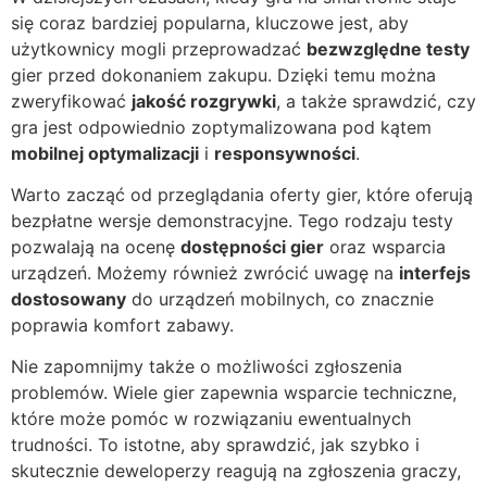
się coraz bardziej popularna, kluczowe jest, aby
użytkownicy mogli przeprowadzać
bezwzględne testy
gier przed dokonaniem zakupu. Dzięki temu można
zweryfikować
jakość rozgrywki
, a także sprawdzić, czy
gra jest odpowiednio zoptymalizowana pod kątem
mobilnej optymalizacji
i
responsywności
.
Warto zacząć od przeglądania oferty gier, które oferują
bezpłatne wersje demonstracyjne. Tego rodzaju testy
pozwalają na ocenę
dostępności gier
oraz wsparcia
urządzeń. Możemy również zwrócić uwagę na
interfejs
dostosowany
do urządzeń mobilnych, co znacznie
poprawia komfort zabawy.
Nie zapomnijmy także o możliwości zgłoszenia
problemów. Wiele gier zapewnia wsparcie techniczne,
które może pomóc w rozwiązaniu ewentualnych
trudności. To istotne, aby sprawdzić, jak szybko i
skutecznie deweloperzy reagują na zgłoszenia graczy,