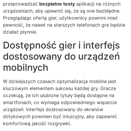
przeprowadzać
bezpłatne testy
aplikacji na różnych
urządzeniach, aby upewnić się, że są one bezbłędne.
Przeglądając ofertę gier, użytkownicy powinni mieć
pewność, że nawet na starszych telefonach gra będzie
działać płynnie.
Dostępność gier i interfejs
dostosowany do urządzeń
mobilnych
W dzisiejszych czasach optymalizacja mobilna jest
kluczowym elementem sukcesu każdej gry. Gracze
oczekują, że ich ulubione tytuły będą dostępne na
smartfonach, co wymaga odpowiedniego wsparcia
urządzeń. Interfejs dostosowany do ekranów
dotykowych powinien być intuicyjny, aby zapewnić
komfortową jakość rozgrywki.