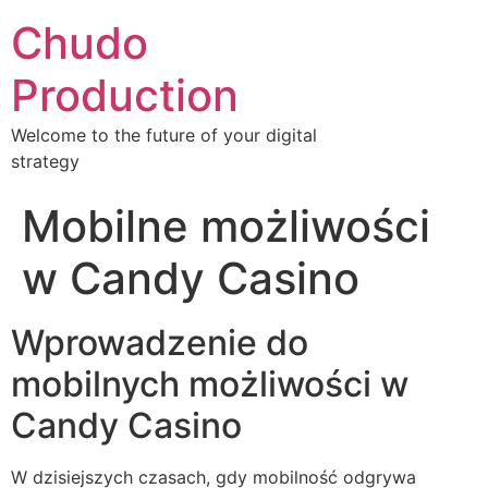
Chudo
Production
Welcome to the future of your digital
strategy
Mobilne możliwości
w Candy Casino
Wprowadzenie do
mobilnych możliwości w
Candy Casino
W dzisiejszych czasach, gdy mobilność odgrywa