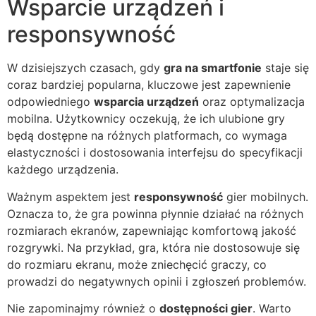
Wsparcie urządzeń i
responsywność
W dzisiejszych czasach, gdy
gra na smartfonie
staje się
coraz bardziej popularna, kluczowe jest zapewnienie
odpowiedniego
wsparcia urządzeń
oraz optymalizacja
mobilna. Użytkownicy oczekują, że ich ulubione gry
będą dostępne na różnych platformach, co wymaga
elastyczności i dostosowania interfejsu do specyfikacji
każdego urządzenia.
Ważnym aspektem jest
responsywność
gier mobilnych.
Oznacza to, że gra powinna płynnie działać na różnych
rozmiarach ekranów, zapewniając komfortową jakość
rozgrywki. Na przykład, gra, która nie dostosowuje się
do rozmiaru ekranu, może zniechęcić graczy, co
prowadzi do negatywnych opinii i zgłoszeń problemów.
Nie zapominajmy również o
dostępności gier
. Warto