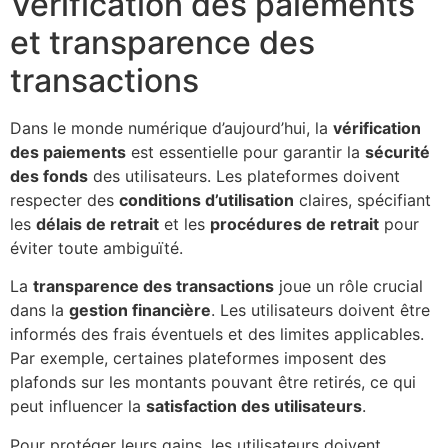
Vérification des paiements
et transparence des
transactions
Dans le monde numérique d’aujourd’hui, la
vérification
des paiements
est essentielle pour garantir la
sécurité
des fonds
des utilisateurs. Les plateformes doivent
respecter des
conditions d’utilisation
claires, spécifiant
les
délais de retrait
et les
procédures de retrait
pour
éviter toute ambiguïté.
La
transparence des transactions
joue un rôle crucial
dans la
gestion financière
. Les utilisateurs doivent être
informés des frais éventuels et des limites applicables.
Par exemple, certaines plateformes imposent des
plafonds sur les montants pouvant être retirés, ce qui
peut influencer la
satisfaction des utilisateurs
.
Pour protéger leurs gains, les utilisateurs doivent