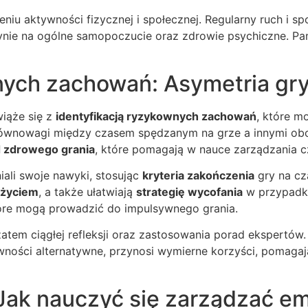
iu aktywności fizycznej i społecznej. Regularny ruch i s
ynie na ogólne samopoczucie oraz zdrowie psychiczne. Pam
nych zachowań: Asymetria gry 
wiąże się z
identyfikacją ryzykownych zachowań
, które m
 równowagi między czasem spędzanym na grze a innymi obo
 zdrowego grania
, które pomagają w nauce zarządzania c
iali swoje nawyki, stosując
kryteria zakończenia
gry na cz
 życiem
, a także ułatwiają
strategię wycofania
w przypadk
tóre mogą prowadzić do impulsywnego grania.
atem ciągłej refleksji oraz zastosowania porad ekspertó
ywności alternatywne, przynosi wymierne korzyści, pomagaj
Jak nauczyć się zarządzać emo