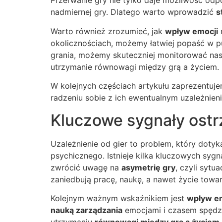
Przerwanie gry nie tylko daje możliwość odp
nadmiernej gry. Dlatego warto wprowadzić
s
Warto również zrozumieć, jak
wpływ emocji
okolicznościach, możemy łatwiej popaść w p
grania, możemy skuteczniej monitorować na
utrzymanie równowagi między grą a życiem.
W kolejnych częściach artykułu zaprezentuj
radzeniu sobie z ich ewentualnym uzależnie
Kluczowe sygnały ostr
Uzależnienie od gier to problem, który dotyk
psychicznego. Istnieje kilka kluczowych s
zwrócić uwagę na
asymetrię gry
, czyli sytu
zaniedbują pracę, naukę, a nawet życie towar
Kolejnym ważnym wskaźnikiem jest
wpływ e
nauką zarządzania
emocjami i czasem spędz
utrzymaniu
równowagi między grą a życiem
.