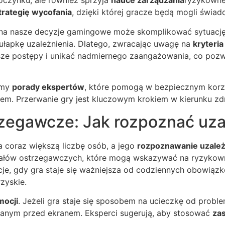
oczynku, ale również sprzyja
nauce zarządzania
ryzykowne
trategię wycofania
, dzięki której gracze będą mogli świa
na nasze decyzje gamingowe może skomplikować sytuację. 
ułapkę uzależnienia. Dlatego, zwracając uwagę na
kryteri
sze postępy i unikać nadmiernego zaangażowania, co pozw
emy
porady ekspertów
, które pomogą w bezpiecznym korz
niem. Przerwanie gry jest kluczowym krokiem w kierunku z
zegawcze: Jak rozpoznać uzal
a coraz większą liczbę osób, a jego
rozpoznawanie uzależ
ygnałów ostrzegawczych, które mogą wskazywać na ryzyko
acje, gdy gra staje się ważniejsza od codziennych obowiąz
zyskie.
mocji
. Jeżeli gra staje się sposobem na ucieczkę od prob
anym przed ekranem. Eksperci sugerują, aby stosować
za