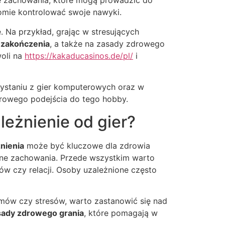
 zachowania, które mogą prowadzić do
domie kontrolować swoje nawyki.
Na przykład, grając w stresujących
a zakończenia
, a także na zasady zdrowego
oli na
https://kakaducasinos.de/pl/
i
ystaniu z gier komputerowych oraz w
drowego podejścia do tego hobby.
eżnienie od gier?
nienia
może być kluczowe dla zdrowia
wne zachowania. Przede wszystkim warto
ków czy relacji. Osoby uzależnione często
lemów czy stresów, warto zastanowić się nad
sady zdrowego grania
, które pomagają w