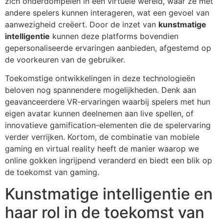
zich onderdompelen in een virtuele wereld, waar ze met
andere spelers kunnen interageren, wat een gevoel van
aanwezigheid creëert. Door de inzet van
kunstmatige
intelligentie
kunnen deze platforms bovendien
gepersonaliseerde ervaringen aanbieden, afgestemd op
de voorkeuren van de gebruiker.
Toekomstige ontwikkelingen in deze technologieën
beloven nog spannendere mogelijkheden. Denk aan
geavanceerdere VR-ervaringen waarbij spelers met hun
eigen avatar kunnen deelnemen aan live spellen, of
innovatieve gamification-elementen die de spelervaring
verder verrijken. Kortom, de combinatie van mobiele
gaming en virtual reality heeft de manier waarop we
online gokken ingrijpend veranderd en biedt een blik op
de toekomst van gaming.
Kunstmatige intelligentie en
haar rol in de toekomst van