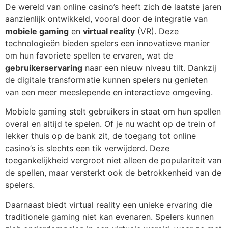
De wereld van online casino’s heeft zich de laatste jaren
aanzienlijk ontwikkeld, vooral door de integratie van
mobiele gaming
en
virtual reality
(VR). Deze
technologieën bieden spelers een innovatieve manier
om hun favoriete spellen te ervaren, wat de
gebruikerservaring
naar een nieuw niveau tilt. Dankzij
de digitale transformatie kunnen spelers nu genieten
van een meer meeslepende en interactieve omgeving.
Mobiele gaming stelt gebruikers in staat om hun spellen
overal en altijd te spelen. Of je nu wacht op de trein of
lekker thuis op de bank zit, de toegang tot online
casino’s is slechts een tik verwijderd. Deze
toegankelijkheid vergroot niet alleen de populariteit van
de spellen, maar versterkt ook de betrokkenheid van de
spelers.
Daarnaast biedt virtual reality een unieke ervaring die
traditionele gaming niet kan evenaren. Spelers kunnen