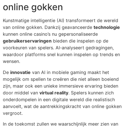
online gokken
Kunstmatige intelligentie (AI) transformeert de wereld
van online gokken. Dankzij geavanceerde
technologie
kunnen online casino’s nu gepersonaliseerde
gebruikerservaringen
bieden die inspelen op de
voorkeuren van spelers. AI-analyseert gedragingen,
waardoor platforms snel kunnen inspelen op trends en
wensen.
De
innovatie
van AI in mobiele gaming maakt het
mogelijk om spellen te creëren die niet alleen boeiend
zijn, maar ook een unieke immersieve ervaring bieden
door middel van
virtual reality
. Spelers kunnen zich
onderdompelen in een digitale wereld die realistisch
aanvoelt, wat de aantrekkingskracht van online gokken
vergroot.
In de toekomst zullen we waarschijnlijk meer zien van