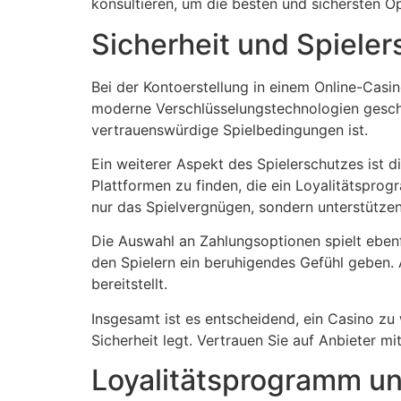
konsultieren, um die besten und sichersten Op
Sicherheit und Spieler
Bei der Kontoerstellung in einem Online-Casin
moderne Verschlüsselungstechnologien geschüt
vertrauenswürdige Spielbedingungen ist.
Ein weiterer Aspekt des Spielerschutzes ist 
Plattformen zu finden, die ein Loyalitätspro
nur das Spielvergnügen, sondern unterstützen
Die Auswahl an Zahlungsoptionen spielt ebenf
den Spielern ein beruhigendes Gefühl geben.
bereitstellt.
Insgesamt ist es entscheidend, ein Casino zu
Sicherheit legt. Vertrauen Sie auf Anbieter m
Loyalitätsprogramm und