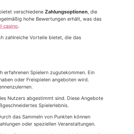
ietet verschiedene
Zahlungsoptionen
, die
regelmäßig hohe Bewertungen erhält, was das
ll casino
.
 zahlreiche Vorteile bietet, die das
uch erfahrenen Spielern zugutekommen. Ein
thaben oder Freispielen angeboten wird.
ennenzulernen.
n des Nutzers abgestimmt sind. Diese Angebote
ßgeschneidertes Spielerlebnis.
t. Durch das Sammeln von Punkten können
zahlungen oder speziellen Veranstaltungen.