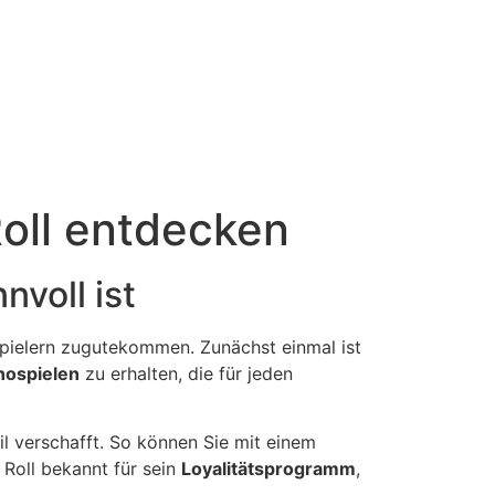
Roll entdecken
nvoll ist
 Spielern zugutekommen. Zunächst einmal ist
nospielen
zu erhalten, die für jeden
eil verschafft. So können Sie mit einem
Roll bekannt für sein
Loyalitätsprogramm
,