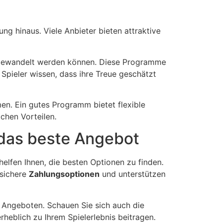
ung hinaus. Viele Anbieter bieten attraktive
umgewandelt werden können. Diese Programme
 Spieler wissen, dass ihre Treue geschätzt
en. Ein gutes Programm bietet flexible
ichen Vorteilen.
 das beste Angebot
elfen Ihnen, die besten Optionen zu finden.
 sichere
Zahlungsoptionen
und unterstützen
en Angeboten. Schauen Sie sich auch die
rheblich zu Ihrem Spielerlebnis beitragen.