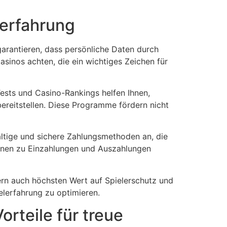
lerfahrung
garantieren, dass persönliche Daten durch
sinos achten, die ein wichtiges Zeichen für
Tests und Casino-Rankings helfen Ihnen,
bereitstellen. Diese Programme fördern nicht
ältige und sichere Zahlungsmethoden an, die
ionen zu Einzahlungen und Auszahlungen
ern auch höchsten Wert auf Spielerschutz und
elerfahrung zu optimieren.
rteile für treue