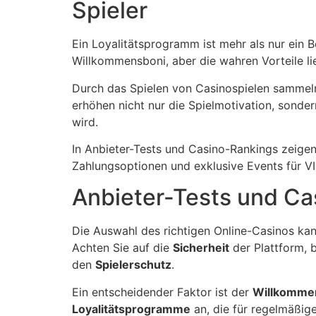
Spieler
Ein Loyalitätsprogramm ist mehr als nur ein Bo
Willkommensboni, aber die wahren Vorteile li
Durch das Spielen von Casinospielen sammel
erhöhen nicht nur die Spielmotivation, sonder
wird.
In Anbieter-Tests und Casino-Rankings zeigen
Zahlungsoptionen und exklusive Events für VIP-
Anbieter-Tests und Ca
Die Auswahl des richtigen Online-Casinos kan
Achten Sie auf die
Sicherheit
der Plattform, 
den
Spielerschutz
.
Ein entscheidender Faktor ist der
Willkomme
Loyalitätsprogramme
an, die für regelmäßige