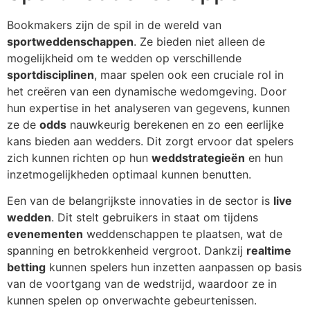
Bookmakers zijn de spil in de wereld van
sportweddenschappen
. Ze bieden niet alleen de
mogelijkheid om te wedden op verschillende
sportdisciplinen
, maar spelen ook een cruciale rol in
het creëren van een dynamische wedomgeving. Door
hun expertise in het analyseren van gegevens, kunnen
ze de
odds
nauwkeurig berekenen en zo een eerlijke
kans bieden aan wedders. Dit zorgt ervoor dat spelers
zich kunnen richten op hun
weddstrategieën
en hun
inzetmogelijkheden optimaal kunnen benutten.
Een van de belangrijkste innovaties in de sector is
live
wedden
. Dit stelt gebruikers in staat om tijdens
evenementen
weddenschappen te plaatsen, wat de
spanning en betrokkenheid vergroot. Dankzij
realtime
betting
kunnen spelers hun inzetten aanpassen op basis
van de voortgang van de wedstrijd, waardoor ze in
kunnen spelen op onverwachte gebeurtenissen.