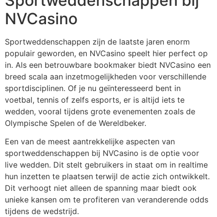
Sportweddenschappen bij
NVCasino
Sportweddenschappen zijn de laatste jaren enorm
populair geworden, en NVCasino speelt hier perfect op
in. Als een betrouwbare bookmaker biedt NVCasino een
breed scala aan inzetmogelijkheden voor verschillende
sportdisciplinen. Of je nu geïnteresseerd bent in
voetbal, tennis of zelfs esports, er is altijd iets te
wedden, vooral tijdens grote evenementen zoals de
Olympische Spelen of de Wereldbeker.
Een van de meest aantrekkelijke aspecten van
sportweddenschappen bij NVCasino is de optie voor
live wedden. Dit stelt gebruikers in staat om in realtime
hun inzetten te plaatsen terwijl de actie zich ontwikkelt.
Dit verhoogt niet alleen de spanning maar biedt ook
unieke kansen om te profiteren van veranderende odds
tijdens de wedstrijd.