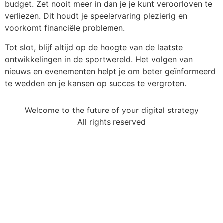
budget. Zet nooit meer in dan je je kunt veroorloven te
verliezen. Dit houdt je speelervaring plezierig en
voorkomt financiële problemen.
Tot slot, blijf altijd op de hoogte van de laatste
ontwikkelingen in de sportwereld. Het volgen van
nieuws en evenementen helpt je om beter geïnformeerd
te wedden en je kansen op succes te vergroten.
Welcome to the future of your digital strategy
All rights reserved