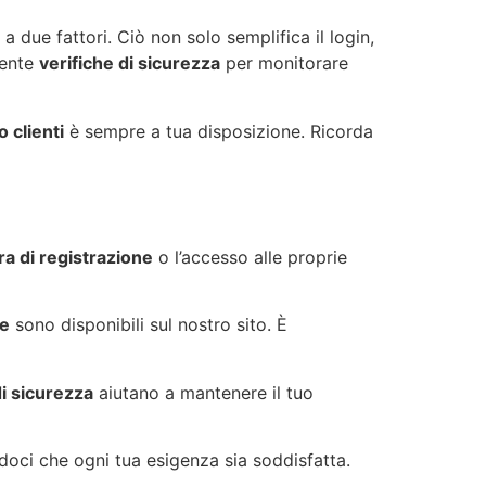
a due fattori. Ciò non solo semplifica il login,
mente
verifiche di sicurezza
per monitorare
 clienti
è sempre a tua disposizione. Ricorda
a di registrazione
o l’accesso alle proprie
te
sono disponibili sul nostro sito. È
di sicurezza
aiutano a mantenere il tuo
doci che ogni tua esigenza sia soddisfatta.