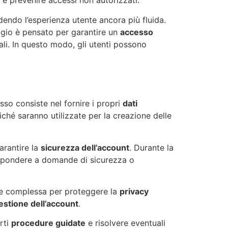
e prevenire accessi non autorizzati.
ndendo l’esperienza utente ancora più fluida.
aggio è pensato per garantire un
accesso
ali. In questo modo, gli utenti possono
sso consiste nel fornire i propri
dati
ché saranno utilizzate per la creazione delle
garantire la
sicurezza dell’account
. Durante la
spondere a domande di sicurezza o
 e complessa per proteggere la
privacy
estione dell’account
.
rti
procedure guidate
e risolvere eventuali