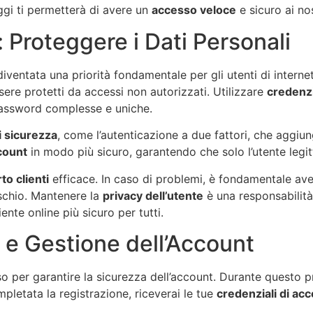
gi ti permetterà di avere un
accesso veloce
e sicuro ai nos
 Proteggere i Dati Personali
iventata una priorità fondamentale per gli utenti di interne
re protetti da accessi non autorizzati. Utilizzare
credenzi
 password complesse e uniche.
i sicurezza
, come l’autenticazione a due fattori, che aggiun
count
in modo più sicuro, garantendo che solo l’utente legi
to clienti
efficace. In caso di problemi, è fondamentale av
ischio. Mantenere la
privacy dell’utente
è una responsabilità
nte online più sicuro per tutti.
 e Gestione dell’Account
so per garantire la sicurezza dell’account. Durante questo 
pletata la registrazione, riceverai le tue
credenziali di ac