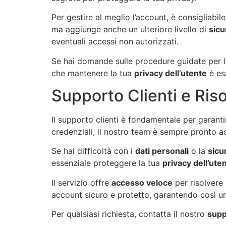
Per gestire al meglio l’account, è consigliabil
ma aggiunge anche un ulteriore livello di
sicu
eventuali accessi non autorizzati.
Se hai domande sulle procedure guidate per la
che mantenere la tua
privacy dell’utente
è es
Supporto Clienti e Ris
Il supporto clienti è fondamentale per garanti
credenziali, il nostro team è sempre pronto ad
Se hai difficoltà con i
dati personali
o la
sicu
essenziale proteggere la tua
privacy dell’ute
Il servizio offre
accesso veloce
per risolvere
account sicuro e protetto, garantendo così u
Per qualsiasi richiesta, contatta il nostro
supp