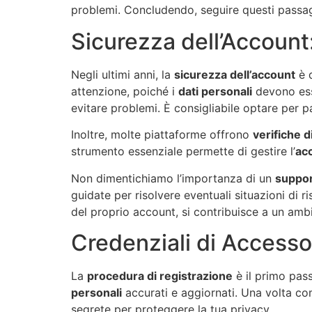
problemi. Concludendo, seguire questi passag
Sicurezza dell’Account:
Negli ultimi anni, la
sicurezza dell’account
è d
attenzione, poiché i
dati personali
devono esse
evitare problemi. È consigliabile optare per
Inoltre, molte piattaforme offrono
verifiche d
strumento essenziale permette di gestire l’
ac
Non dimentichiamo l’importanza di un
suppor
guidate per risolvere eventuali situazioni di r
del proprio account, si contribuisce a un ambie
Credenziali di Accesso
La
procedura di registrazione
è il primo pas
personali
accurati e aggiornati. Una volta com
segrete per proteggere la tua privacy.