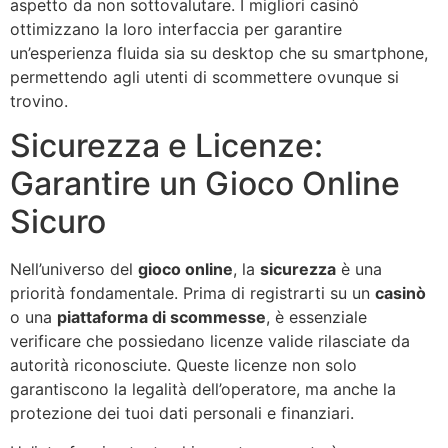
aspetto da non sottovalutare. I migliori casinò
ottimizzano la loro interfaccia per garantire
un’esperienza fluida sia su desktop che su smartphone,
permettendo agli utenti di scommettere ovunque si
trovino.
Sicurezza e Licenze:
Garantire un Gioco Online
Sicuro
Nell’universo del
gioco online
, la
sicurezza
è una
priorità fondamentale. Prima di registrarti su un
casinò
o una
piattaforma di scommesse
, è essenziale
verificare che possiedano licenze valide rilasciate da
autorità riconosciute. Queste licenze non solo
garantiscono la legalità dell’operatore, ma anche la
protezione dei tuoi dati personali e finanziari.