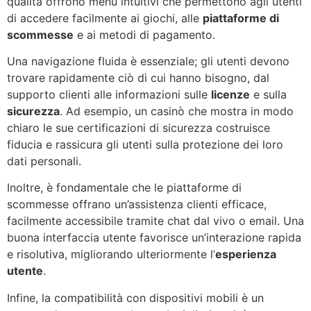
qualità offrono menu intuitivi che permettono agli utenti
di accedere facilmente ai giochi, alle
piattaforme di
scommesse
e ai metodi di pagamento.
Una navigazione fluida è essenziale; gli utenti devono
trovare rapidamente ciò di cui hanno bisogno, dal
supporto clienti alle informazioni sulle
licenze
e sulla
sicurezza
. Ad esempio, un casinò che mostra in modo
chiaro le sue certificazioni di sicurezza costruisce
fiducia e rassicura gli utenti sulla protezione dei loro
dati personali.
Inoltre, è fondamentale che le piattaforme di
scommesse offrano un’assistenza clienti efficace,
facilmente accessibile tramite chat dal vivo o email. Una
buona interfaccia utente favorisce un’interazione rapida
e risolutiva, migliorando ulteriormente l’
esperienza
utente
.
Infine, la compatibilità con dispositivi mobili è un