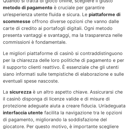
Quando si tratta di gioco online, scegliere il giusto
metodo di pagamento
è cruciale per garantire
un’esperienza utente fluida e sicura. Le
piattaforme di
scommesse
offrono diverse opzioni che vanno dalle
carte di credito ai portafogli digitali. Ogni metodo
presenta vantaggi e svantaggi, ma la trasparenza nelle
commissioni è fondamentale.
Le migliori piattaforme di casinò si contraddistinguono
per la chiarezza delle loro politiche di pagamento e per
il supporto clienti reattivo. È essenziale che gli utenti
siano informati sulle tempistiche di elaborazione e sulle
eventuali spese nascoste.
La
sicurezza
è un altro aspetto chiave. Assicurarsi che
il casinò disponga di licenze valide e di misure di
protezione adeguate aiuta a creare fiducia. Un’adeguata
interfaccia utente
facilita la navigazione tra le opzioni
di pagamento, migliorando la soddisfazione del
giocatore. Per questo motivo, è importante scegliere