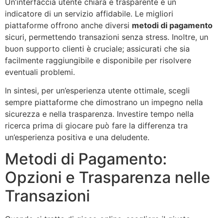
Un’interfaccia utente chiara e trasparente è un
indicatore di un servizio affidabile. Le migliori
piattaforme offrono anche diversi
metodi di pagamento
sicuri, permettendo transazioni senza stress. Inoltre, un
buon supporto clienti è cruciale; assicurati che sia
facilmente raggiungibile e disponibile per risolvere
eventuali problemi.
In sintesi, per un’esperienza utente ottimale, scegli
sempre piattaforme che dimostrano un impegno nella
sicurezza e nella trasparenza. Investire tempo nella
ricerca prima di giocare può fare la differenza tra
un’esperienza positiva e una deludente.
Metodi di Pagamento:
Opzioni e Trasparenza nelle
Transazioni