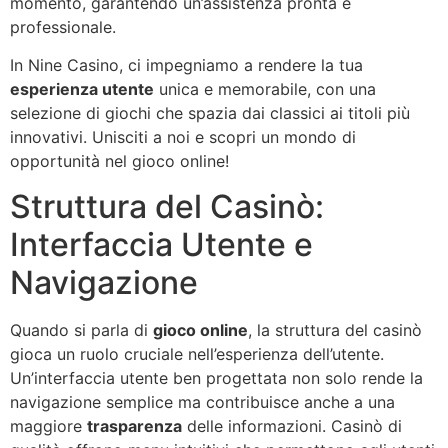
momento, garantendo un’assistenza pronta e
professionale.
In Nine Casino, ci impegniamo a rendere la tua
esperienza utente
unica e memorabile, con una
selezione di giochi che spazia dai classici ai titoli più
innovativi. Unisciti a noi e scopri un mondo di
opportunità nel gioco online!
Struttura del Casinò:
Interfaccia Utente e
Navigazione
Quando si parla di
gioco online
, la struttura del casinò
gioca un ruolo cruciale nell’esperienza dell’utente.
Un’interfaccia utente ben progettata non solo rende la
navigazione semplice ma contribuisce anche a una
maggiore
trasparenza
delle informazioni. Casinò di