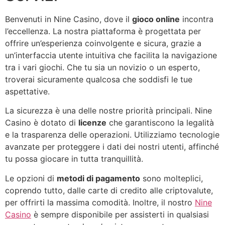
Benvenuti in Nine Casino, dove il
gioco online
incontra
l’eccellenza. La nostra piattaforma è progettata per
offrire un’esperienza coinvolgente e sicura, grazie a
un’interfaccia utente intuitiva che facilita la navigazione
tra i vari giochi. Che tu sia un novizio o un esperto,
troverai sicuramente qualcosa che soddisfi le tue
aspettative.
La sicurezza è una delle nostre priorità principali. Nine
Casino è dotato di
licenze
che garantiscono la legalità
e la trasparenza delle operazioni. Utilizziamo tecnologie
avanzate per proteggere i dati dei nostri utenti, affinché
tu possa giocare in tutta tranquillità.
Le opzioni di
metodi di pagamento
sono molteplici,
coprendo tutto, dalle carte di credito alle criptovalute,
per offrirti la massima comodità. Inoltre, il nostro
Nine
Casino
è sempre disponibile per assisterti in qualsiasi