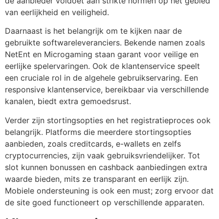
de aanbieder voldoet aan strikte normen op het gebied
van eerlijkheid en veiligheid.
Daarnaast is het belangrijk om te kijken naar de
gebruikte softwareleveranciers. Bekende namen zoals
NetEnt en Microgaming staan garant voor veilige en
eerlijke spelervaringen. Ook de klantenservice speelt
een cruciale rol in de algehele gebruikservaring. Een
responsive klantenservice, bereikbaar via verschillende
kanalen, biedt extra gemoedsrust.
Verder zijn stortingsopties en het registratieproces ook
belangrijk. Platforms die meerdere stortingsopties
aanbieden, zoals creditcards, e-wallets en zelfs
cryptocurrencies, zijn vaak gebruiksvriendelijker. Tot
slot kunnen bonussen en cashback aanbiedingen extra
waarde bieden, mits ze transparant en eerlijk zijn.
Mobiele ondersteuning is ook een must; zorg ervoor dat
de site goed functioneert op verschillende apparaten.