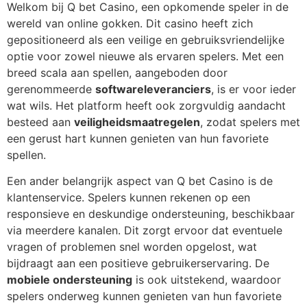
Welkom bij Q bet Casino, een opkomende speler in de
wereld van online gokken. Dit casino heeft zich
gepositioneerd als een veilige en gebruiksvriendelijke
optie voor zowel nieuwe als ervaren spelers. Met een
breed scala aan spellen, aangeboden door
gerenommeerde
softwareleveranciers
, is er voor ieder
wat wils. Het platform heeft ook zorgvuldig aandacht
besteed aan
veiligheidsmaatregelen
, zodat spelers met
een gerust hart kunnen genieten van hun favoriete
spellen.
Een ander belangrijk aspect van Q bet Casino is de
klantenservice. Spelers kunnen rekenen op een
responsieve en deskundige ondersteuning, beschikbaar
via meerdere kanalen. Dit zorgt ervoor dat eventuele
vragen of problemen snel worden opgelost, wat
bijdraagt aan een positieve gebruikerservaring. De
mobiele ondersteuning
is ook uitstekend, waardoor
spelers onderweg kunnen genieten van hun favoriete