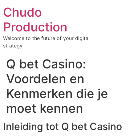
Chudo
Production
Welcome to the future of your digital
strategy
Q bet Casino:
Voordelen en
Kenmerken die je
moet kennen
Inleiding tot Q bet Casino