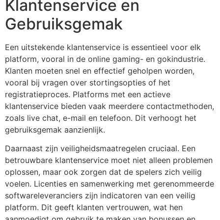
Klantenservice en
Gebruiksgemak
Een uitstekende klantenservice is essentieel voor elk
platform, vooral in de online gaming- en gokindustrie.
Klanten moeten snel en effectief geholpen worden,
vooral bij vragen over stortingsopties of het
registratieproces. Platforms met een actieve
klantenservice bieden vaak meerdere contactmethoden,
zoals live chat, e-mail en telefoon. Dit verhoogt het
gebruiksgemak aanzienlijk.
Daarnaast zijn veiligheidsmaatregelen cruciaal. Een
betrouwbare klantenservice moet niet alleen problemen
oplossen, maar ook zorgen dat de spelers zich veilig
voelen. Licenties en samenwerking met gerenommeerde
softwareleveranciers zijn indicatoren van een veilig
platform. Dit geeft klanten vertrouwen, wat hen
aanmoedigt om gebruik te maken van bonussen en