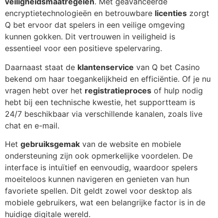
veiligheidsmaatregelen
. Met geavanceerde
encryptietechnologieën en betrouwbare
licenties
zorgt
Q bet ervoor dat spelers in een veilige omgeving
kunnen gokken. Dit vertrouwen in veiligheid is
essentieel voor een positieve spelervaring.
Daarnaast staat de
klantenservice
van Q bet Casino
bekend om haar toegankelijkheid en efficiëntie. Of je nu
vragen hebt over het
registratieproces
of hulp nodig
hebt bij een technische kwestie, het supportteam is
24/7 beschikbaar via verschillende kanalen, zoals live
chat en e-mail.
Het
gebruiksgemak
van de website en mobiele
ondersteuning zijn ook opmerkelijke voordelen. De
interface is intuïtief en eenvoudig, waardoor spelers
moeiteloos kunnen navigeren en genieten van hun
favoriete spellen. Dit geldt zowel voor desktop als
mobiele gebruikers, wat een belangrijke factor is in de
huidige digitale wereld.